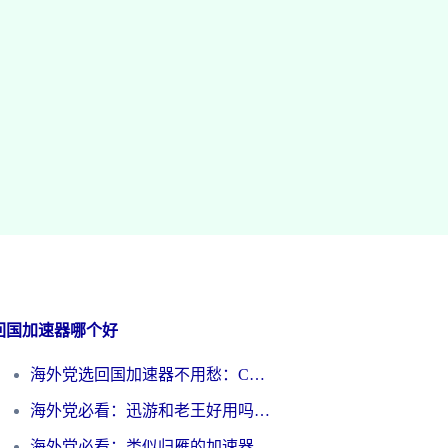
回国加速器哪个好
海外党选回国加速器不用愁：ChickCN和洞见哪个好？一篇搞定所有疑问
海外党必看：迅游和老王好用吗？3分钟选对加速国内网络的加速器
海外党必看：类似归雁的加速器怎么选？一篇搞定无缝访问国内资源