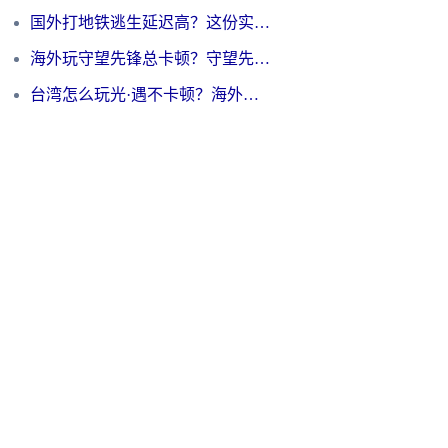
国外打地铁逃生延迟高？这份实测有效的低延迟指南帮你吃鸡
海外玩守望先锋总卡顿？守望先锋游戏加速器在哪里买&避坑指南（附欧洲非洲游戏实测）
台湾怎么玩光·遇不卡顿？海外党国服游戏加速终极攻略（附实测体验）