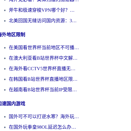
斧牛和极速穿梭VPN哪个好？海外党选回国加速器必看的真实对比与避坑指南
北美回国无缝访问国内资源：3年海外党亲测的加速器选择指南
海外地区限制
在美国看世界杯当前地区不可播放？海外党体育观赛终极指南来了！
在澳大利亚看B站世界杯中文解说仅限中国大陆？这篇指南帮你打破限制看遍赛事
在海外看CCTV5世界杯直播无法播放？这篇指南让你和国内球迷同步呐喊
在韩国看B站世界杯直播地区限制？这篇指南让你告别“当前地区不可播放”
在越南看B站世界杯当前IP受限制？海外党体育观赛终极指南来了
加速国内游戏
国外可不可以打逆水寒？海外玩家国服畅玩终极指南（附漫威荒野乱斗加速方案）
在国外玩拳皇98OL延迟怎么办？海外党亲测有效的低延迟指南