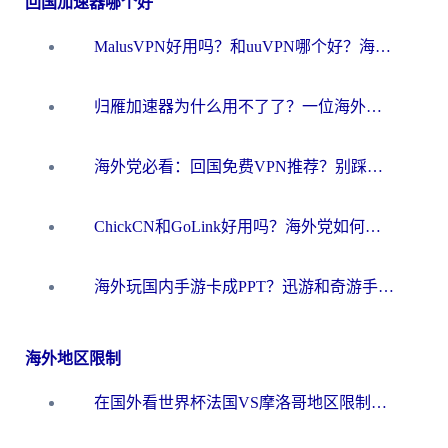
回国加速器哪个好
MalusVPN好用吗？和uuVPN哪个好？海外党无缝访问国内资源的真实对比与选择指南
归雁加速器为什么用不了了？一位海外游子的真实困惑与技术解答
海外党必看：回国免费VPN推荐？别踩坑！教你选对加速器无缝刷国内资源
ChickCN和GoLink好用吗？海外党如何选对回国加速器
海外玩国内手游卡成PPT？迅游和奇游手游哪个好？一篇讲透回国加速器怎么选
海外地区限制
在国外看世界杯法国VS摩洛哥地区限制？这篇指南让你流畅看中文解说无压力