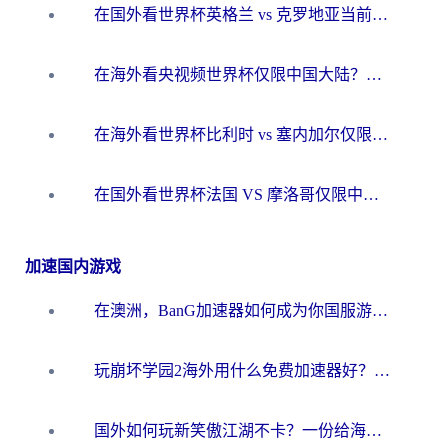
在国外看世界杯英格兰 vs 克罗地亚当前地区不可播放？这篇指南帮你搞定所有海外观赛难题
在海外看央视频世界杯仅限中国大陆？这篇指南帮你解锁中文解说+无卡顿直播
在海外看世界杯比利时 vs 塞内加尔仅限中国大陆？我找到了最流畅的中文解说之路
在国外看世界杯法国 VS 摩洛哥仅限中国大陆？海外党这样看中文解说赛事不卡顿
加速国内游戏
在澳洲，BanG加速器如何成为你国服游戏的“时光机”？
玩崩坏学园2海外用什么免费加速器好？2026海外党亲测国服游戏加速指南
国外如何玩新笑傲江湖不卡？一份给海外游子的终极网络指南