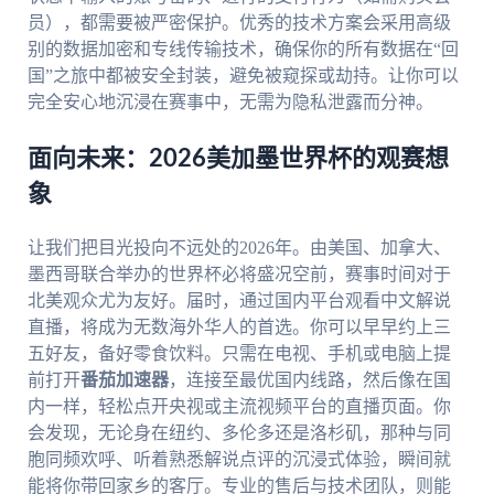
员），都需要被严密保护。优秀的技术方案会采用高级
别的数据加密和专线传输技术，确保你的所有数据在“回
国”之旅中都被安全封装，避免被窥探或劫持。让你可以
完全安心地沉浸在赛事中，无需为隐私泄露而分神。
面向未来：2026美加墨世界杯的观赛想
象
让我们把目光投向不远处的2026年。由美国、加拿大、
墨西哥联合举办的世界杯必将盛况空前，赛事时间对于
北美观众尤为友好。届时，通过国内平台观看中文解说
直播，将成为无数海外华人的首选。你可以早早约上三
五好友，备好零食饮料。只需在电视、手机或电脑上提
前打开
番茄加速器
，连接至最优国内线路，然后像在国
内一样，轻松点开央视或主流视频平台的直播页面。你
会发现，无论身在纽约、多伦多还是洛杉矶，那种与同
胞同频欢呼、听着熟悉解说点评的沉浸式体验，瞬间就
能将你带回家乡的客厅。专业的售后与技术团队，则能