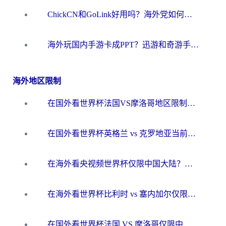
ChickCN和GoLink好用吗？海外党如何选对回国加速器
海外玩国内手游卡成PPT？迅游和奇游手游哪个好？一篇讲透回国加速器怎么选
海外地区限制
在国外看世界杯法国VS摩洛哥地区限制？这篇指南让你流畅看中文解说无压力
在国外看世界杯英格兰 vs 克罗地亚当前地区不可播放？这篇指南帮你搞定所有海外观赛难题
在海外看央视频世界杯仅限中国大陆？这篇指南帮你解锁中文解说+无卡顿直播
在海外看世界杯比利时 vs 塞内加尔仅限中国大陆？我找到了最流畅的中文解说之路
在国外看世界杯法国 VS 摩洛哥仅限中国大陆？海外党这样看中文解说赛事不卡顿