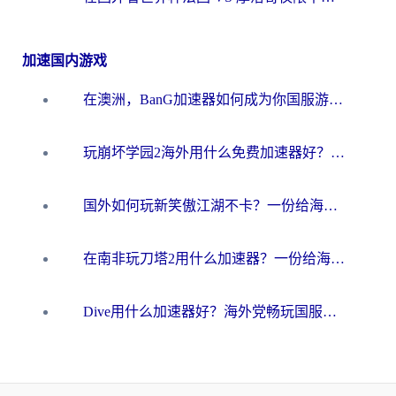
加速国内游戏
在澳洲，BanG加速器如何成为你国服游戏的“时光机”？
玩崩坏学园2海外用什么免费加速器好？2026海外党亲测国服游戏加速指南
国外如何玩新笑傲江湖不卡？一份给海外游子的终极网络指南
在南非玩刀塔2用什么加速器？一份给海外游子的终极生存指南
Dive用什么加速器好？海外党畅玩国服游戏的终极避坑指南