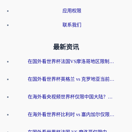
应用权限
联系我们
最新资讯
在国外看世界杯法国VS摩洛哥地区限制？这篇指南让你流畅看中文解说无压力
在国外看世界杯英格兰 vs 克罗地亚当前地区不可播放？这篇指南帮你搞定所有海外观赛难题
在海外看央视频世界杯仅限中国大陆？这篇指南帮你解锁中文解说+无卡顿直播
在海外看世界杯比利时 vs 塞内加尔仅限中国大陆？我找到了最流畅的中文解说之路