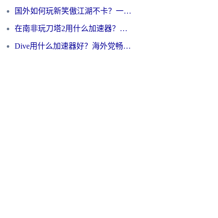
国外如何玩新笑傲江湖不卡？一份给海外游子的终极网络指南
在南非玩刀塔2用什么加速器？一份给海外游子的终极生存指南
Dive用什么加速器好？海外党畅玩国服游戏的终极避坑指南