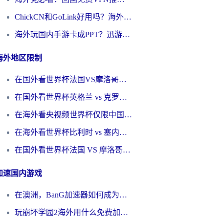
ChickCN和GoLink好用吗？海外党如何选对回国加速器
海外玩国内手游卡成PPT？迅游和奇游手游哪个好？一篇讲透回国加速器怎么选
海外地区限制
在国外看世界杯法国VS摩洛哥地区限制？这篇指南让你流畅看中文解说无压力
在国外看世界杯英格兰 vs 克罗地亚当前地区不可播放？这篇指南帮你搞定所有海外观赛难题
在海外看央视频世界杯仅限中国大陆？这篇指南帮你解锁中文解说+无卡顿直播
在海外看世界杯比利时 vs 塞内加尔仅限中国大陆？我找到了最流畅的中文解说之路
在国外看世界杯法国 VS 摩洛哥仅限中国大陆？海外党这样看中文解说赛事不卡顿
加速国内游戏
在澳洲，BanG加速器如何成为你国服游戏的“时光机”？
玩崩坏学园2海外用什么免费加速器好？2026海外党亲测国服游戏加速指南