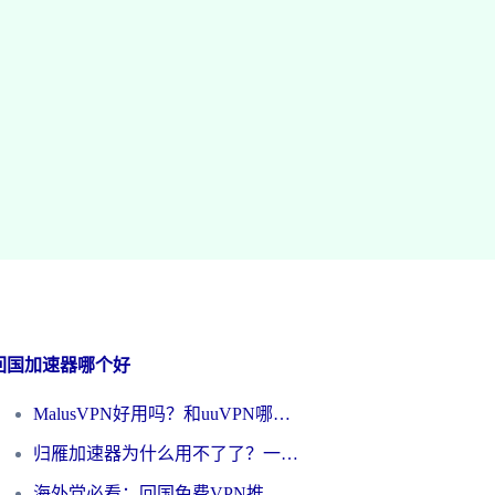
回国加速器哪个好
MalusVPN好用吗？和uuVPN哪个好？海外党无缝访问国内资源的真实对比与选择指南
归雁加速器为什么用不了了？一位海外游子的真实困惑与技术解答
海外党必看：回国免费VPN推荐？别踩坑！教你选对加速器无缝刷国内资源