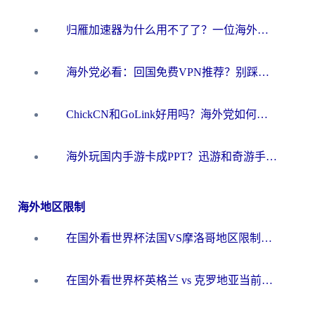
归雁加速器为什么用不了了？一位海外游子的真实困惑与技术解答
海外党必看：回国免费VPN推荐？别踩坑！教你选对加速器无缝刷国内资源
ChickCN和GoLink好用吗？海外党如何选对回国加速器
海外玩国内手游卡成PPT？迅游和奇游手游哪个好？一篇讲透回国加速器怎么选
海外地区限制
在国外看世界杯法国VS摩洛哥地区限制？这篇指南让你流畅看中文解说无压力
在国外看世界杯英格兰 vs 克罗地亚当前地区不可播放？这篇指南帮你搞定所有海外观赛难题