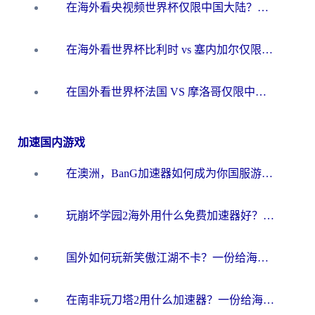
在海外看央视频世界杯仅限中国大陆？这篇指南帮你解锁中文解说+无卡顿直播
在海外看世界杯比利时 vs 塞内加尔仅限中国大陆？我找到了最流畅的中文解说之路
在国外看世界杯法国 VS 摩洛哥仅限中国大陆？海外党这样看中文解说赛事不卡顿
加速国内游戏
在澳洲，BanG加速器如何成为你国服游戏的“时光机”？
玩崩坏学园2海外用什么免费加速器好？2026海外党亲测国服游戏加速指南
国外如何玩新笑傲江湖不卡？一份给海外游子的终极网络指南
在南非玩刀塔2用什么加速器？一份给海外游子的终极生存指南