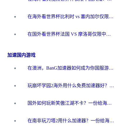
在海外看世界杯比利时 vs 塞内加尔仅限中国大陆？我找到了最流畅的中文解说之路
在国外看世界杯法国 VS 摩洛哥仅限中国大陆？海外党这样看中文解说赛事不卡顿
加速国内游戏
在澳洲，BanG加速器如何成为你国服游戏的“时光机”？
玩崩坏学园2海外用什么免费加速器好？2026海外党亲测国服游戏加速指南
国外如何玩新笑傲江湖不卡？一份给海外游子的终极网络指南
在南非玩刀塔2用什么加速器？一份给海外游子的终极生存指南