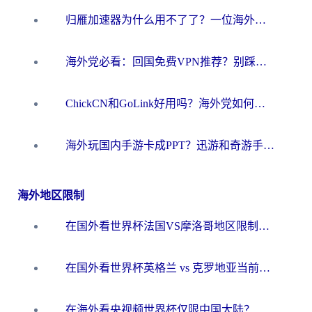
归雁加速器为什么用不了了？一位海外游子的真实困惑与技术解答
海外党必看：回国免费VPN推荐？别踩坑！教你选对加速器无缝刷国内资源
ChickCN和GoLink好用吗？海外党如何选对回国加速器
海外玩国内手游卡成PPT？迅游和奇游手游哪个好？一篇讲透回国加速器怎么选
海外地区限制
在国外看世界杯法国VS摩洛哥地区限制？这篇指南让你流畅看中文解说无压力
在国外看世界杯英格兰 vs 克罗地亚当前地区不可播放？这篇指南帮你搞定所有海外观赛难题
在海外看央视频世界杯仅限中国大陆？这篇指南帮你解锁中文解说+无卡顿直播