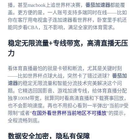
播，甚至macbook上追世界杯决赛，
番茄加速器
都能覆
盖。更方便的是，一人账号支持多端同时在线——比如
你在客厅用电视盒子连加速器看世界杯，卧室里手机还
能同步看CBA，互不影响，满足全家的体育需求。
稳定无限流量+专线带宽，高清直播无压
力
看体育直播最怕的就是卡顿和断流，尤其是关键时刻
——比如世界杯点球大战，突然卡了错过进球？
番茄加
速器
的稳定无限流量和智能分流技术完美解决这个问
题。它精选回国影音、游戏加速专线，给体育直播分配
独享100M带宽，就算同时看高清直播和下载赛事回放，
也不会影响速度。再也不用担心看到一半弹出“当前IP受
限制”或者“
在国外看世界杯当前地区不可播放
”的提示，
全程流畅到底。
数据安全加密，隐私有保障