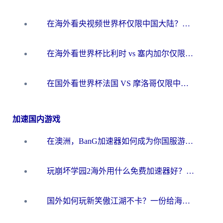
在海外看央视频世界杯仅限中国大陆？这篇指南帮你解锁中文解说+无卡顿直播
在海外看世界杯比利时 vs 塞内加尔仅限中国大陆？我找到了最流畅的中文解说之路
在国外看世界杯法国 VS 摩洛哥仅限中国大陆？海外党这样看中文解说赛事不卡顿
加速国内游戏
在澳洲，BanG加速器如何成为你国服游戏的“时光机”？
玩崩坏学园2海外用什么免费加速器好？2026海外党亲测国服游戏加速指南
国外如何玩新笑傲江湖不卡？一份给海外游子的终极网络指南