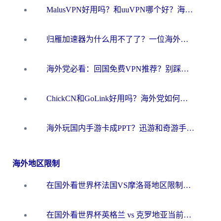
MalusVPN好用吗？和uuVPN哪个好？海外党无缝访问国内资源的真实对比与选择指南
归雁加速器为什么用不了了？一位海外游子的真实困惑与技术解答
海外党必看：回国免费VPN推荐？别踩坑！教你选对加速器无缝刷国内资源
ChickCN和GoLink好用吗？海外党如何选对回国加速器
海外玩国内手游卡成PPT？迅游和奇游手游哪个好？一篇讲透回国加速器怎么选
海外地区限制
在国外看世界杯法国VS摩洛哥地区限制？这篇指南让你流畅看中文解说无压力
在国外看世界杯英格兰 vs 克罗地亚当前地区不可播放？这篇指南帮你搞定所有海外观赛难题