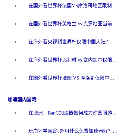
在国外看世界杯法国VS摩洛哥地区限制？这篇指南让你流畅看中文解说无压力
在国外看世界杯英格兰 vs 克罗地亚当前地区不可播放？这篇指南帮你搞定所有海外观赛难题
在海外看央视频世界杯仅限中国大陆？这篇指南帮你解锁中文解说+无卡顿直播
在海外看世界杯比利时 vs 塞内加尔仅限中国大陆？我找到了最流畅的中文解说之路
在国外看世界杯法国 VS 摩洛哥仅限中国大陆？海外党这样看中文解说赛事不卡顿
加速国内游戏
在澳洲，BanG加速器如何成为你国服游戏的“时光机”？
玩崩坏学园2海外用什么免费加速器好？2026海外党亲测国服游戏加速指南