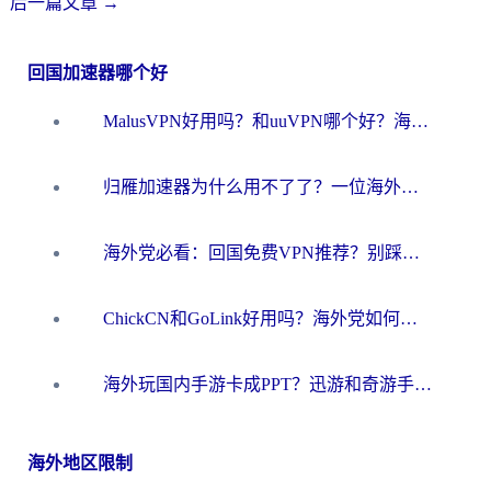
后一篇文章
→
回国加速器哪个好
MalusVPN好用吗？和uuVPN哪个好？海外党无缝访问国内资源的真实对比与选择指南
归雁加速器为什么用不了了？一位海外游子的真实困惑与技术解答
海外党必看：回国免费VPN推荐？别踩坑！教你选对加速器无缝刷国内资源
ChickCN和GoLink好用吗？海外党如何选对回国加速器
海外玩国内手游卡成PPT？迅游和奇游手游哪个好？一篇讲透回国加速器怎么选
海外地区限制