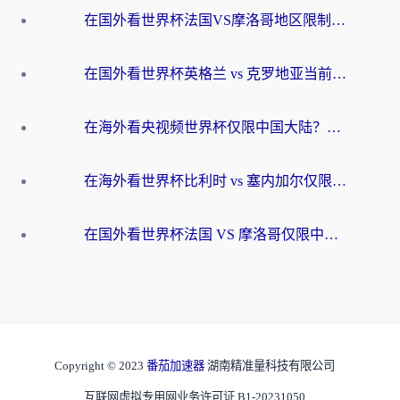
在国外看世界杯法国VS摩洛哥地区限制？这篇指南让你流畅看中文解说无压力
在国外看世界杯英格兰 vs 克罗地亚当前地区不可播放？这篇指南帮你搞定所有海外观赛难题
在海外看央视频世界杯仅限中国大陆？这篇指南帮你解锁中文解说+无卡顿直播
在海外看世界杯比利时 vs 塞内加尔仅限中国大陆？我找到了最流畅的中文解说之路
在国外看世界杯法国 VS 摩洛哥仅限中国大陆？海外党这样看中文解说赛事不卡顿
Copyright © 2023
番茄加速器
湖南精准量科技有限公司
互联网虚拟专用网业务许可证 B1-20231050