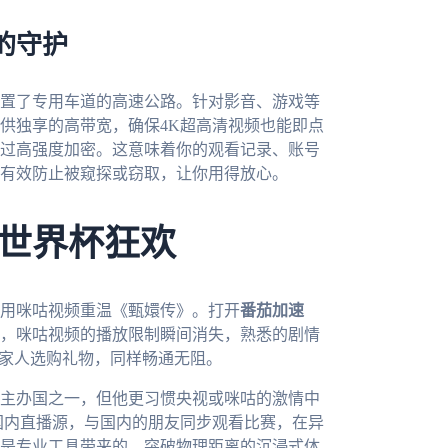
的守护
置了专用车道的高速公路。针对影音、游戏等
供独享的高带宽，确保4K超高清视频也能即点
过高强度加密。这意味着你的观看记录、账号
有效防止被窥探或窃取，让你用得放心。
世界杯狂欢
用咪咕视频重温《甄嬛传》。打开
番茄加速
，咪咕视频的播放限制瞬间消失，熟悉的剧情
的家人选购礼物，同样畅通无阻。
在主办国之一，但他更习惯央视或咪咕的激情中
国内直播源，与国内的朋友同步观看比赛，在异
是专业工具带来的、突破物理距离的沉浸式体