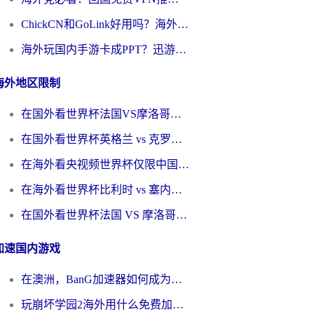
ChickCN和GoLink好用吗？海外党如何选对回国加速器
海外玩国内手游卡成PPT？迅游和奇游手游哪个好？一篇讲透回国加速器怎么选
海外地区限制
在国外看世界杯法国VS摩洛哥地区限制？这篇指南让你流畅看中文解说无压力
在国外看世界杯英格兰 vs 克罗地亚当前地区不可播放？这篇指南帮你搞定所有海外观赛难题
在海外看央视频世界杯仅限中国大陆？这篇指南帮你解锁中文解说+无卡顿直播
在海外看世界杯比利时 vs 塞内加尔仅限中国大陆？我找到了最流畅的中文解说之路
在国外看世界杯法国 VS 摩洛哥仅限中国大陆？海外党这样看中文解说赛事不卡顿
加速国内游戏
在澳洲，BanG加速器如何成为你国服游戏的“时光机”？
玩崩坏学园2海外用什么免费加速器好？2026海外党亲测国服游戏加速指南