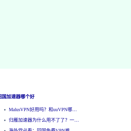
回国加速器哪个好
MalusVPN好用吗？和uuVPN哪个好？海外党无缝访问国内资源的真实对比与选择指南
归雁加速器为什么用不了了？一位海外游子的真实困惑与技术解答
海外党必看：回国免费VPN推荐？别踩坑！教你选对加速器无缝刷国内资源