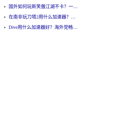
国外如何玩新笑傲江湖不卡？一份给海外游子的终极网络指南
在南非玩刀塔2用什么加速器？一份给海外游子的终极生存指南
Dive用什么加速器好？海外党畅玩国服游戏的终极避坑指南