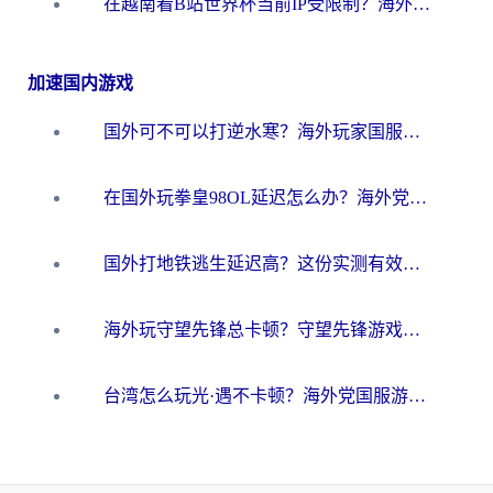
在越南看B站世界杯当前IP受限制？海外党体育观赛终极指南来了
加速国内游戏
国外可不可以打逆水寒？海外玩家国服畅玩终极指南（附漫威荒野乱斗加速方案）
在国外玩拳皇98OL延迟怎么办？海外党亲测有效的低延迟指南
国外打地铁逃生延迟高？这份实测有效的低延迟指南帮你吃鸡
海外玩守望先锋总卡顿？守望先锋游戏加速器在哪里买&避坑指南（附欧洲非洲游戏实测）
台湾怎么玩光·遇不卡顿？海外党国服游戏加速终极攻略（附实测体验）