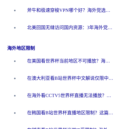
斧牛和极速穿梭VPN哪个好？海外党选回国加速器必看的真实对比与避坑指南
北美回国无缝访问国内资源：3年海外党亲测的加速器选择指南
海外地区限制
在美国看世界杯当前地区不可播放？海外党体育观赛终极指南来了！
在澳大利亚看B站世界杯中文解说仅限中国大陆？这篇指南帮你打破限制看遍赛事
在海外看CCTV5世界杯直播无法播放？这篇指南让你和国内球迷同步呐喊
在韩国看B站世界杯直播地区限制？这篇指南让你告别“当前地区不可播放”