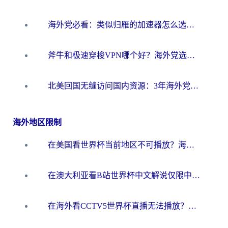
海外党必看：类似归雁的加速器怎么选？一篇搞定无缝访问国内资源
斧牛和极速穿梭VPN哪个好？海外党选回国加速器必看的真实对比与避坑指南
北美回国无缝访问国内资源：3年海外党亲测的加速器选择指南
海外地区限制
在美国看世界杯当前地区不可播放？海外党体育观赛终极指南来了！
在澳大利亚看B站世界杯中文解说仅限中国大陆？这篇指南帮你打破限制看遍赛事
在海外看CCTV5世界杯直播无法播放？这篇指南让你和国内球迷同步呐喊