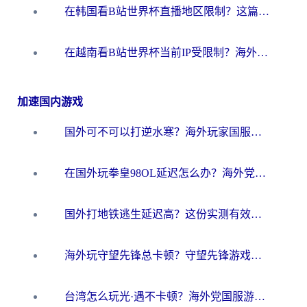
在韩国看B站世界杯直播地区限制？这篇指南让你告别“当前地区不可播放”
在越南看B站世界杯当前IP受限制？海外党体育观赛终极指南来了
加速国内游戏
国外可不可以打逆水寒？海外玩家国服畅玩终极指南（附漫威荒野乱斗加速方案）
在国外玩拳皇98OL延迟怎么办？海外党亲测有效的低延迟指南
国外打地铁逃生延迟高？这份实测有效的低延迟指南帮你吃鸡
海外玩守望先锋总卡顿？守望先锋游戏加速器在哪里买&避坑指南（附欧洲非洲游戏实测）
台湾怎么玩光·遇不卡顿？海外党国服游戏加速终极攻略（附实测体验）