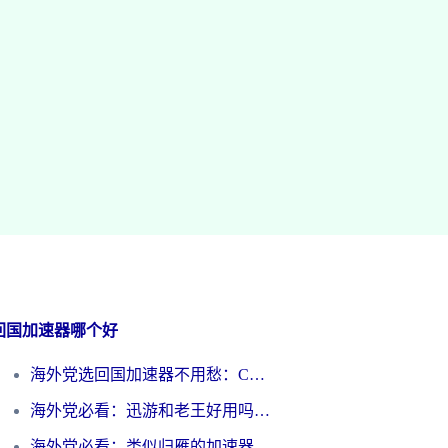
回国加速器哪个好
海外党选回国加速器不用愁：ChickCN和洞见哪个好？一篇搞定所有疑问
海外党必看：迅游和老王好用吗？3分钟选对加速国内网络的加速器
海外党必看：类似归雁的加速器怎么选？一篇搞定无缝访问国内资源