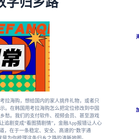
数字归乡路
考拉海购，想给国内的家人挑件礼物，或者只
示。在韩国用考拉海购怎么把定位修改到中国
乡愁。我们的支付软件、视频会员、甚至游戏
让追剧变成“看图猜剧情”，金融App报错让人心
之道，在于一条稳定、安全、高速的“数字通
就是为你梳理这条归乡之路的清晰地图。