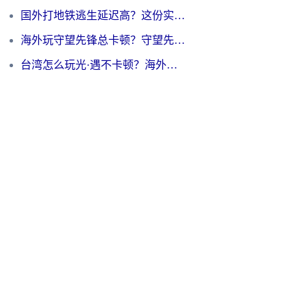
国外打地铁逃生延迟高？这份实测有效的低延迟指南帮你吃鸡
海外玩守望先锋总卡顿？守望先锋游戏加速器在哪里买&避坑指南（附欧洲非洲游戏实测）
台湾怎么玩光·遇不卡顿？海外党国服游戏加速终极攻略（附实测体验）