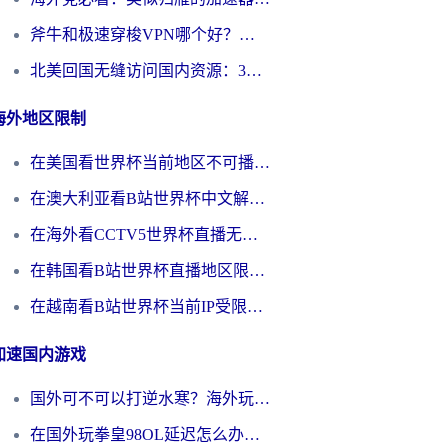
斧牛和极速穿梭VPN哪个好？海外党选回国加速器必看的真实对比与避坑指南
北美回国无缝访问国内资源：3年海外党亲测的加速器选择指南
海外地区限制
在美国看世界杯当前地区不可播放？海外党体育观赛终极指南来了！
在澳大利亚看B站世界杯中文解说仅限中国大陆？这篇指南帮你打破限制看遍赛事
在海外看CCTV5世界杯直播无法播放？这篇指南让你和国内球迷同步呐喊
在韩国看B站世界杯直播地区限制？这篇指南让你告别“当前地区不可播放”
在越南看B站世界杯当前IP受限制？海外党体育观赛终极指南来了
加速国内游戏
国外可不可以打逆水寒？海外玩家国服畅玩终极指南（附漫威荒野乱斗加速方案）
在国外玩拳皇98OL延迟怎么办？海外党亲测有效的低延迟指南