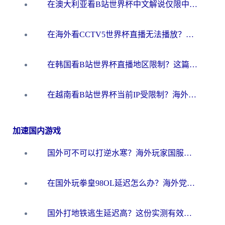
在澳大利亚看B站世界杯中文解说仅限中国大陆？这篇指南帮你打破限制看遍赛事
在海外看CCTV5世界杯直播无法播放？这篇指南让你和国内球迷同步呐喊
在韩国看B站世界杯直播地区限制？这篇指南让你告别“当前地区不可播放”
在越南看B站世界杯当前IP受限制？海外党体育观赛终极指南来了
加速国内游戏
国外可不可以打逆水寒？海外玩家国服畅玩终极指南（附漫威荒野乱斗加速方案）
在国外玩拳皇98OL延迟怎么办？海外党亲测有效的低延迟指南
国外打地铁逃生延迟高？这份实测有效的低延迟指南帮你吃鸡