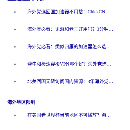
海外党选回国加速器不用愁：ChickCN和洞见哪个好？一篇搞定所有疑问
海外党必看：迅游和老王好用吗？3分钟选对加速国内网络的加速器
海外党必看：类似归雁的加速器怎么选？一篇搞定无缝访问国内资源
斧牛和极速穿梭VPN哪个好？海外党选回国加速器必看的真实对比与避坑指南
北美回国无缝访问国内资源：3年海外党亲测的加速器选择指南
海外地区限制
在美国看世界杯当前地区不可播放？海外党体育观赛终极指南来了！