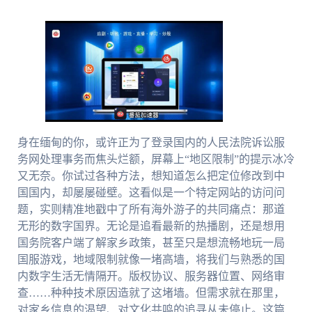
身在缅甸的你，或许正为了登录国内的人民法院诉讼服
务网处理事务而焦头烂额，屏幕上“地区限制”的提示冰冷
又无奈。你试过各种方法，想知道怎么把定位修改到中
国国内，却屡屡碰壁。这看似是一个特定网站的访问问
题，实则精准地戳中了所有海外游子的共同痛点：那道
无形的数字国界。无论是追看最新的热播剧，还是想用
国务院客户端了解家乡政策，甚至只是想流畅地玩一局
国服游戏，地域限制就像一堵高墙，将我们与熟悉的国
内数字生活无情隔开。版权协议、服务器位置、网络审
查……种种技术原因造就了这堵墙。但需求就在那里，
对家乡信息的渴望、对文化共鸣的追寻从未停止。这篇