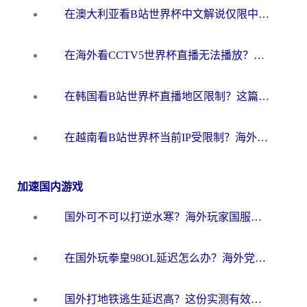
在澳大利亚看B站世界杯中文解说仅限中国大陆？这篇指南帮你打破限制看遍赛事
在海外看CCTV5世界杯直播无法播放？这篇指南让你和国内球迷同步呐喊
在韩国看B站世界杯直播地区限制？这篇指南让你告别“当前地区不可播放”
在越南看B站世界杯当前IP受限制？海外党体育观赛终极指南来了
加速国内游戏
国外可不可以打逆水寒？海外玩家国服畅玩终极指南（附漫威荒野乱斗加速方案）
在国外玩拳皇98OL延迟怎么办？海外党亲测有效的低延迟指南
国外打地铁逃生延迟高？这份实测有效的低延迟指南帮你吃鸡