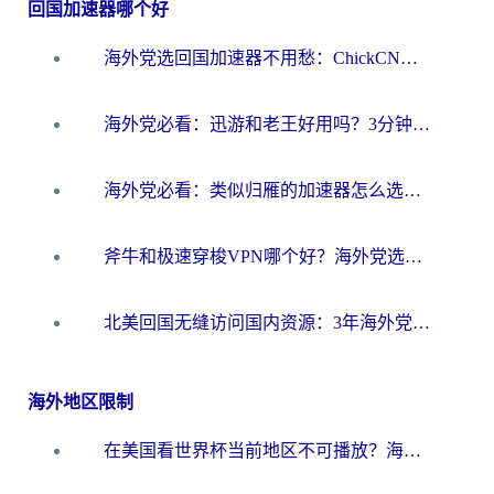
回国加速器哪个好
海外党选回国加速器不用愁：ChickCN和洞见哪个好？一篇搞定所有疑问
海外党必看：迅游和老王好用吗？3分钟选对加速国内网络的加速器
海外党必看：类似归雁的加速器怎么选？一篇搞定无缝访问国内资源
斧牛和极速穿梭VPN哪个好？海外党选回国加速器必看的真实对比与避坑指南
北美回国无缝访问国内资源：3年海外党亲测的加速器选择指南
海外地区限制
在美国看世界杯当前地区不可播放？海外党体育观赛终极指南来了！