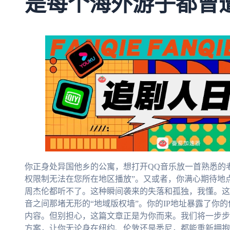
是每个海外游子都曾
你正身处异国他乡的公寓，想打开QQ音乐放一首熟悉的
权限制无法在您所在地区播放”。又或者，你满心期待地
周杰伦都听不了。这种瞬间袭来的失落和孤独，我懂。这
音之间那堵无形的“地域版权墙”。你的IP地址暴露了你
内容。但别担心，这篇文章正是为你而来。我们将一步步
方案，让你无论身在纽约、伦敦还是悉尼，都能重新拥抱