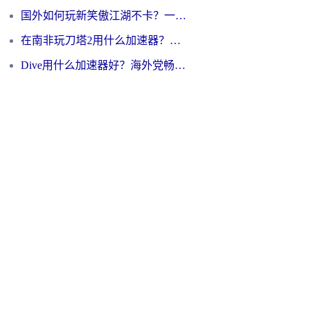
国外如何玩新笑傲江湖不卡？一份给海外游子的终极网络指南
在南非玩刀塔2用什么加速器？一份给海外游子的终极生存指南
Dive用什么加速器好？海外党畅玩国服游戏的终极避坑指南