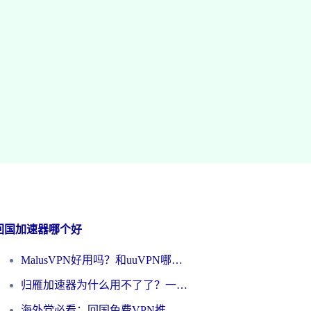
回国加速器哪个好
MalusVPN好用吗？和uuVPN哪个好？海外党无缝访问国内资源的真实对比与选择指南
归雁加速器为什么用不了了？一位海外游子的真实困惑与技术解答
海外党必看：回国免费VPN推荐？别踩坑！教你选对加速器无缝刷国内资源