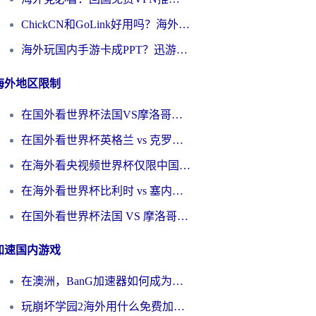
ChickCN和GoLink好用吗？海外党如何选对回国加速器
海外玩国内手游卡成PPT？迅游和奇游手游哪个好？一篇讲透回国加速器怎么选
海外地区限制
在国外看世界杯法国VS摩洛哥地区限制？这篇指南让你流畅看中文解说无压力
在国外看世界杯英格兰 vs 克罗地亚当前地区不可播放？这篇指南帮你搞定所有海外观赛难题
在海外看央视频世界杯仅限中国大陆？这篇指南帮你解锁中文解说+无卡顿直播
在海外看世界杯比利时 vs 塞内加尔仅限中国大陆？我找到了最流畅的中文解说之路
在国外看世界杯法国 VS 摩洛哥仅限中国大陆？海外党这样看中文解说赛事不卡顿
加速国内游戏
在澳洲，BanG加速器如何成为你国服游戏的“时光机”？
玩崩坏学园2海外用什么免费加速器好？2026海外党亲测国服游戏加速指南