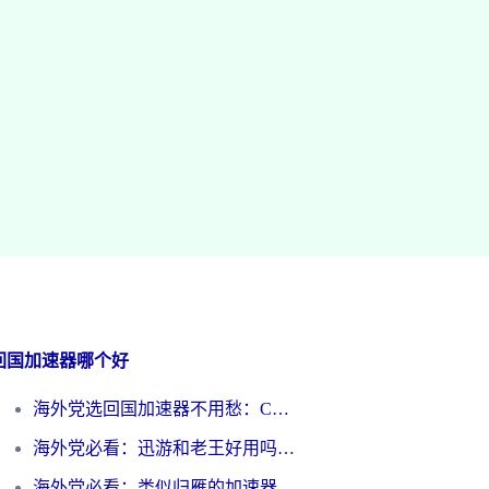
回国加速器哪个好
海外党选回国加速器不用愁：ChickCN和洞见哪个好？一篇搞定所有疑问
海外党必看：迅游和老王好用吗？3分钟选对加速国内网络的加速器
海外党必看：类似归雁的加速器怎么选？一篇搞定无缝访问国内资源