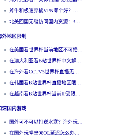
斧牛和极速穿梭VPN哪个好？海外党选回国加速器必看的真实对比与避坑指南
北美回国无缝访问国内资源：3年海外党亲测的加速器选择指南
海外地区限制
在美国看世界杯当前地区不可播放？海外党体育观赛终极指南来了！
在澳大利亚看B站世界杯中文解说仅限中国大陆？这篇指南帮你打破限制看遍赛事
在海外看CCTV5世界杯直播无法播放？这篇指南让你和国内球迷同步呐喊
在韩国看B站世界杯直播地区限制？这篇指南让你告别“当前地区不可播放”
在越南看B站世界杯当前IP受限制？海外党体育观赛终极指南来了
加速国内游戏
国外可不可以打逆水寒？海外玩家国服畅玩终极指南（附漫威荒野乱斗加速方案）
在国外玩拳皇98OL延迟怎么办？海外党亲测有效的低延迟指南