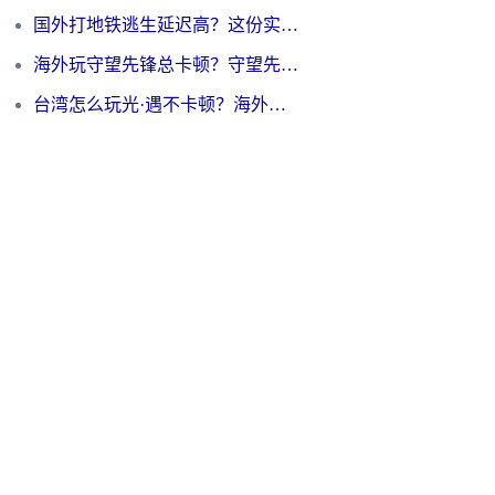
国外打地铁逃生延迟高？这份实测有效的低延迟指南帮你吃鸡
海外玩守望先锋总卡顿？守望先锋游戏加速器在哪里买&避坑指南（附欧洲非洲游戏实测）
台湾怎么玩光·遇不卡顿？海外党国服游戏加速终极攻略（附实测体验）