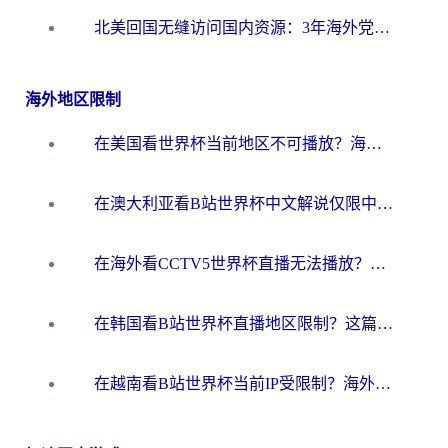
北美回国无缝访问国内资源：3年海外党亲测的加速器选择指南
海外地区限制
在美国看世界杯当前地区不可播放？海外党体育观赛终极指南来了！
在澳大利亚看B站世界杯中文解说仅限中国大陆？这篇指南帮你打破限制看遍赛事
在海外看CCTV5世界杯直播无法播放？这篇指南让你和国内球迷同步呐喊
在韩国看B站世界杯直播地区限制？这篇指南让你告别“当前地区不可播放”
在越南看B站世界杯当前IP受限制？海外党体育观赛终极指南来了