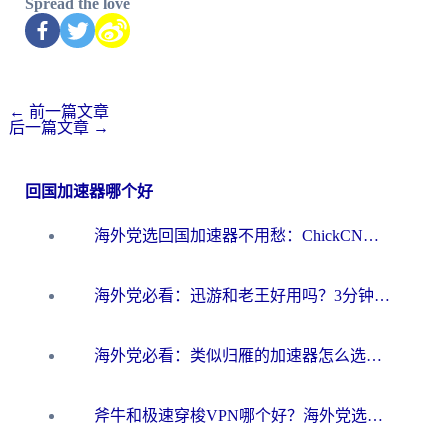
Spread the love
←
前一篇文章
后一篇文章
→
回国加速器哪个好
海外党选回国加速器不用愁：ChickCN和洞见哪个好？一篇搞定所有疑问
海外党必看：迅游和老王好用吗？3分钟选对加速国内网络的加速器
海外党必看：类似归雁的加速器怎么选？一篇搞定无缝访问国内资源
斧牛和极速穿梭VPN哪个好？海外党选回国加速器必看的真实对比与避坑指南