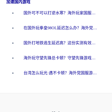
加速国内游戏
国外可不可以打逆水寒？海外玩家国服畅玩终极指南（附漫威荒野乱斗加速方案）
在国外玩拳皇98OL延迟怎么办？海外党亲测有效的低延迟指南
国外打地铁逃生延迟高？这份实测有效的低延迟指南帮你吃鸡
海外玩守望先锋总卡顿？守望先锋游戏加速器在哪里买&避坑指南（附欧洲非洲游戏实测）
台湾怎么玩光·遇不卡顿？海外党国服游戏加速终极攻略（附实测体验）