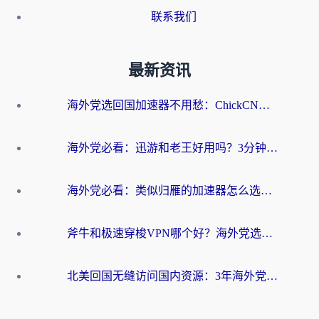
联系我们
最新资讯
海外党选回国加速器不用愁：ChickCN和洞见哪个好？一篇搞定所有疑问
海外党必看：迅游和老王好用吗？3分钟选对加速国内网络的加速器
海外党必看：类似归雁的加速器怎么选？一篇搞定无缝访问国内资源
斧牛和极速穿梭VPN哪个好？海外党选回国加速器必看的真实对比与避坑指南
北美回国无缝访问国内资源：3年海外党亲测的加速器选择指南