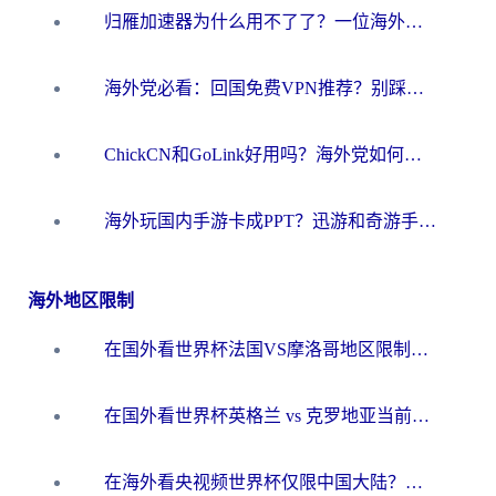
归雁加速器为什么用不了了？一位海外游子的真实困惑与技术解答
海外党必看：回国免费VPN推荐？别踩坑！教你选对加速器无缝刷国内资源
ChickCN和GoLink好用吗？海外党如何选对回国加速器
海外玩国内手游卡成PPT？迅游和奇游手游哪个好？一篇讲透回国加速器怎么选
海外地区限制
在国外看世界杯法国VS摩洛哥地区限制？这篇指南让你流畅看中文解说无压力
在国外看世界杯英格兰 vs 克罗地亚当前地区不可播放？这篇指南帮你搞定所有海外观赛难题
在海外看央视频世界杯仅限中国大陆？这篇指南帮你解锁中文解说+无卡顿直播