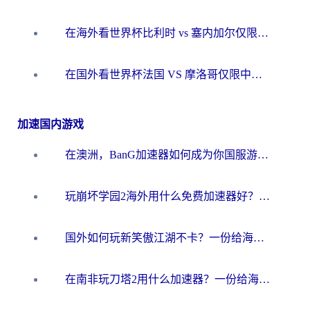
在海外看世界杯比利时 vs 塞内加尔仅限中国大陆？我找到了最流畅的中文解说之路
在国外看世界杯法国 VS 摩洛哥仅限中国大陆？海外党这样看中文解说赛事不卡顿
加速国内游戏
在澳洲，BanG加速器如何成为你国服游戏的“时光机”？
玩崩坏学园2海外用什么免费加速器好？2026海外党亲测国服游戏加速指南
国外如何玩新笑傲江湖不卡？一份给海外游子的终极网络指南
在南非玩刀塔2用什么加速器？一份给海外游子的终极生存指南