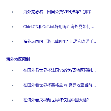
海外党必看：回国免费VPN推荐？别踩坑！教你选对加速器无缝刷国内资源
ChickCN和GoLink好用吗？海外党如何选对回国加速器
海外玩国内手游卡成PPT？迅游和奇游手游哪个好？一篇讲透回国加速器怎么选
海外地区限制
在国外看世界杯法国VS摩洛哥地区限制？这篇指南让你流畅看中文解说无压力
在国外看世界杯英格兰 vs 克罗地亚当前地区不可播放？这篇指南帮你搞定所有海外观赛难题
在海外看央视频世界杯仅限中国大陆？这篇指南帮你解锁中文解说+无卡顿直播