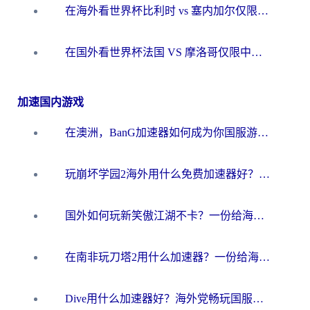
在海外看世界杯比利时 vs 塞内加尔仅限中国大陆？我找到了最流畅的中文解说之路
在国外看世界杯法国 VS 摩洛哥仅限中国大陆？海外党这样看中文解说赛事不卡顿
加速国内游戏
在澳洲，BanG加速器如何成为你国服游戏的“时光机”？
玩崩坏学园2海外用什么免费加速器好？2026海外党亲测国服游戏加速指南
国外如何玩新笑傲江湖不卡？一份给海外游子的终极网络指南
在南非玩刀塔2用什么加速器？一份给海外游子的终极生存指南
Dive用什么加速器好？海外党畅玩国服游戏的终极避坑指南