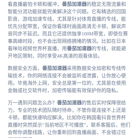
看直播最怕卡顿和缓冲，
番茄加速器
的稳定无限流量和
智能分流功能就能完美解决这个问题。它有精选的回国
影音、游戏加速专线，尤其是针对体育直播的专线，能
优先分配带宽，保证你看球时画面高清无卡顿，解说声
音同步不延迟。而且它还提供独享100M带宽，即使在赛
事高峰时段，也不会出现网络拥堵的情况。比如在日本
看咪咕视频世界杯直播，用
番茄加速器
的专线，就能避
开地区限制，同时享受4K高清的观看体验。
数据安全方面，
番茄加速器
采用数据安全加密和专线传
输技术，你的网络连接不会被监听或泄露，让你放心使
用。毕竟海外上网，安全总是第一位的，尤其是在使用
金融或社交软件时，加密传输能有效保护你的隐私。
万一遇到问题怎么办？
番茄加速器
的售后实时保障很给
力，专业的技术团队随时待命，不管你是连接不上还是
卡顿，都能快速响应解决。比如你在韩国看抖音世界杯
直播时突然提示“当前地区不可播放”，联系客服后，他们
会帮你调整线路，让你重新回到直播画面，不会错过任