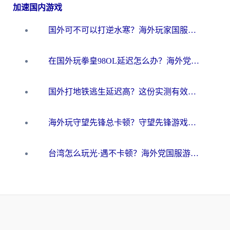
加速国内游戏
国外可不可以打逆水寒？海外玩家国服畅玩终极指南（附漫威荒野乱斗加速方案）
在国外玩拳皇98OL延迟怎么办？海外党亲测有效的低延迟指南
国外打地铁逃生延迟高？这份实测有效的低延迟指南帮你吃鸡
海外玩守望先锋总卡顿？守望先锋游戏加速器在哪里买&避坑指南（附欧洲非洲游戏实测）
台湾怎么玩光·遇不卡顿？海外党国服游戏加速终极攻略（附实测体验）