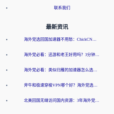
联系我们
最新资讯
海外党选回国加速器不用愁：ChickCN和洞见哪个好？一篇搞定所有疑问
海外党必看：迅游和老王好用吗？3分钟选对加速国内网络的加速器
海外党必看：类似归雁的加速器怎么选？一篇搞定无缝访问国内资源
斧牛和极速穿梭VPN哪个好？海外党选回国加速器必看的真实对比与避坑指南
北美回国无缝访问国内资源：3年海外党亲测的加速器选择指南