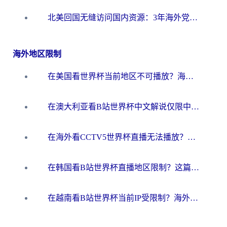
北美回国无缝访问国内资源：3年海外党亲测的加速器选择指南
海外地区限制
在美国看世界杯当前地区不可播放？海外党体育观赛终极指南来了！
在澳大利亚看B站世界杯中文解说仅限中国大陆？这篇指南帮你打破限制看遍赛事
在海外看CCTV5世界杯直播无法播放？这篇指南让你和国内球迷同步呐喊
在韩国看B站世界杯直播地区限制？这篇指南让你告别“当前地区不可播放”
在越南看B站世界杯当前IP受限制？海外党体育观赛终极指南来了