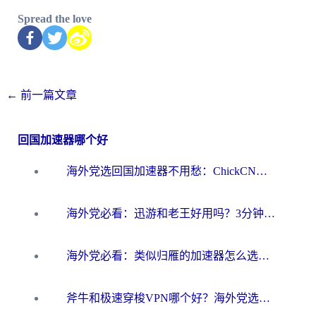
Spread the love
←
前一篇文章
回国加速器哪个好
海外党选回国加速器不用愁：ChickCN和洞见哪个好？一篇搞定所有疑问
海外党必看：迅游和老王好用吗？3分钟选对加速国内网络的加速器
海外党必看：类似归雁的加速器怎么选？一篇搞定无缝访问国内资源
斧牛和极速穿梭VPN哪个好？海外党选回国加速器必看的真实对比与避坑指南