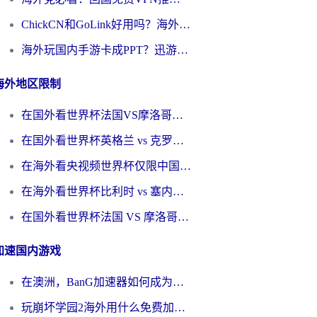
ChickCN和GoLink好用吗？海外党如何选对回国加速器
海外玩国内手游卡成PPT？迅游和奇游手游哪个好？一篇讲透回国加速器怎么选
海外地区限制
在国外看世界杯法国VS摩洛哥地区限制？这篇指南让你流畅看中文解说无压力
在国外看世界杯英格兰 vs 克罗地亚当前地区不可播放？这篇指南帮你搞定所有海外观赛难题
在海外看央视频世界杯仅限中国大陆？这篇指南帮你解锁中文解说+无卡顿直播
在海外看世界杯比利时 vs 塞内加尔仅限中国大陆？我找到了最流畅的中文解说之路
在国外看世界杯法国 VS 摩洛哥仅限中国大陆？海外党这样看中文解说赛事不卡顿
加速国内游戏
在澳洲，BanG加速器如何成为你国服游戏的“时光机”？
玩崩坏学园2海外用什么免费加速器好？2026海外党亲测国服游戏加速指南