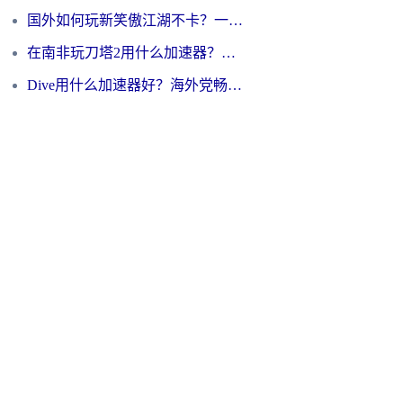
国外如何玩新笑傲江湖不卡？一份给海外游子的终极网络指南
在南非玩刀塔2用什么加速器？一份给海外游子的终极生存指南
Dive用什么加速器好？海外党畅玩国服游戏的终极避坑指南