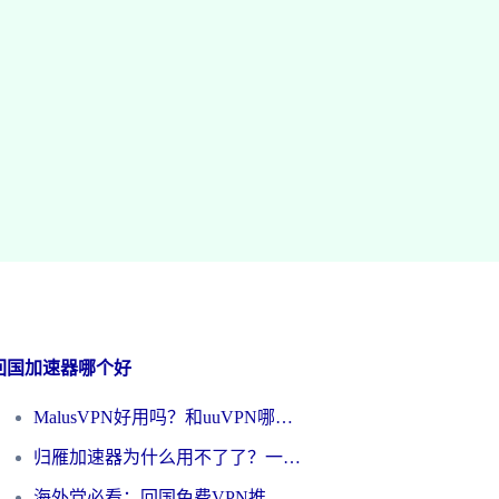
回国加速器哪个好
MalusVPN好用吗？和uuVPN哪个好？海外党无缝访问国内资源的真实对比与选择指南
归雁加速器为什么用不了了？一位海外游子的真实困惑与技术解答
海外党必看：回国免费VPN推荐？别踩坑！教你选对加速器无缝刷国内资源