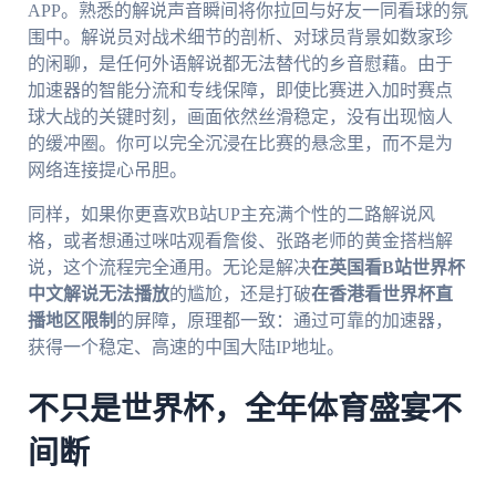
APP。熟悉的解说声音瞬间将你拉回与好友一同看球的氛
围中。解说员对战术细节的剖析、对球员背景如数家珍
的闲聊，是任何外语解说都无法替代的乡音慰藉。由于
加速器的智能分流和专线保障，即使比赛进入加时赛点
球大战的关键时刻，画面依然丝滑稳定，没有出现恼人
的缓冲圈。你可以完全沉浸在比赛的悬念里，而不是为
网络连接提心吊胆。
同样，如果你更喜欢B站UP主充满个性的二路解说风
格，或者想通过咪咕观看詹俊、张路老师的黄金搭档解
说，这个流程完全通用。无论是解决
在英国看B站世界杯
中文解说无法播放
的尴尬，还是打破
在香港看世界杯直
播地区限制
的屏障，原理都一致：通过可靠的加速器，
获得一个稳定、高速的中国大陆IP地址。
不只是世界杯，全年体育盛宴不
间断