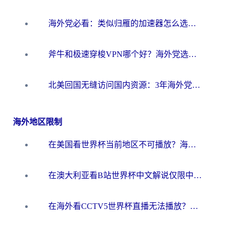
海外党必看：类似归雁的加速器怎么选？一篇搞定无缝访问国内资源
斧牛和极速穿梭VPN哪个好？海外党选回国加速器必看的真实对比与避坑指南
北美回国无缝访问国内资源：3年海外党亲测的加速器选择指南
海外地区限制
在美国看世界杯当前地区不可播放？海外党体育观赛终极指南来了！
在澳大利亚看B站世界杯中文解说仅限中国大陆？这篇指南帮你打破限制看遍赛事
在海外看CCTV5世界杯直播无法播放？这篇指南让你和国内球迷同步呐喊