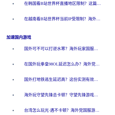
在韩国看B站世界杯直播地区限制？这篇指南让你告别“当前地区不可播放”
在越南看B站世界杯当前IP受限制？海外党体育观赛终极指南来了
加速国内游戏
国外可不可以打逆水寒？海外玩家国服畅玩终极指南（附漫威荒野乱斗加速方案）
在国外玩拳皇98OL延迟怎么办？海外党亲测有效的低延迟指南
国外打地铁逃生延迟高？这份实测有效的低延迟指南帮你吃鸡
海外玩守望先锋总卡顿？守望先锋游戏加速器在哪里买&避坑指南（附欧洲非洲游戏实测）
台湾怎么玩光·遇不卡顿？海外党国服游戏加速终极攻略（附实测体验）