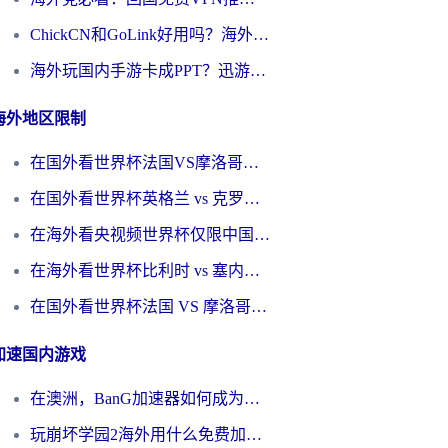
ChickCN和GoLink好用吗？海外党如何选对回国加速器
海外玩国内手游卡成PPT？迅游和奇游手游哪个好？一篇讲透回国加速器怎么选
海外地区限制
在国外看世界杯法国VS摩洛哥地区限制？这篇指南让你流畅看中文解说无压力
在国外看世界杯英格兰 vs 克罗地亚当前地区不可播放？这篇指南帮你搞定所有海外观赛难题
在海外看央视频世界杯仅限中国大陆？这篇指南帮你解锁中文解说+无卡顿直播
在海外看世界杯比利时 vs 塞内加尔仅限中国大陆？我找到了最流畅的中文解说之路
在国外看世界杯法国 VS 摩洛哥仅限中国大陆？海外党这样看中文解说赛事不卡顿
加速国内游戏
在澳洲，BanG加速器如何成为你国服游戏的“时光机”？
玩崩坏学园2海外用什么免费加速器好？2026海外党亲测国服游戏加速指南