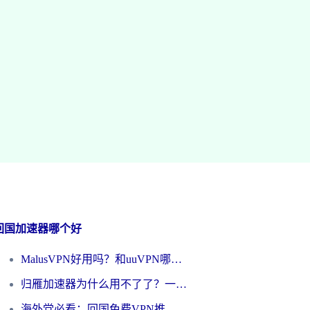
回国加速器哪个好
MalusVPN好用吗？和uuVPN哪个好？海外党无缝访问国内资源的真实对比与选择指南
归雁加速器为什么用不了了？一位海外游子的真实困惑与技术解答
海外党必看：回国免费VPN推荐？别踩坑！教你选对加速器无缝刷国内资源