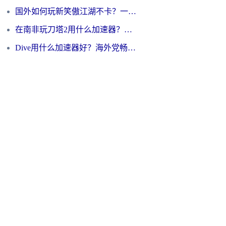
国外如何玩新笑傲江湖不卡？一份给海外游子的终极网络指南
在南非玩刀塔2用什么加速器？一份给海外游子的终极生存指南
Dive用什么加速器好？海外党畅玩国服游戏的终极避坑指南