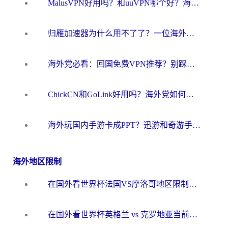
MalusVPN好用吗？和uuVPN哪个好？海外党无缝访问国内资源的真实对比与选择指南
归雁加速器为什么用不了了？一位海外游子的真实困惑与技术解答
海外党必看：回国免费VPN推荐？别踩坑！教你选对加速器无缝刷国内资源
ChickCN和GoLink好用吗？海外党如何选对回国加速器
海外玩国内手游卡成PPT？迅游和奇游手游哪个好？一篇讲透回国加速器怎么选
海外地区限制
在国外看世界杯法国VS摩洛哥地区限制？这篇指南让你流畅看中文解说无压力
在国外看世界杯英格兰 vs 克罗地亚当前地区不可播放？这篇指南帮你搞定所有海外观赛难题