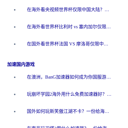
在海外看央视频世界杯仅限中国大陆？这篇指南帮你解锁中文解说+无卡顿直播
在海外看世界杯比利时 vs 塞内加尔仅限中国大陆？我找到了最流畅的中文解说之路
在国外看世界杯法国 VS 摩洛哥仅限中国大陆？海外党这样看中文解说赛事不卡顿
加速国内游戏
在澳洲，BanG加速器如何成为你国服游戏的“时光机”？
玩崩坏学园2海外用什么免费加速器好？2026海外党亲测国服游戏加速指南
国外如何玩新笑傲江湖不卡？一份给海外游子的终极网络指南