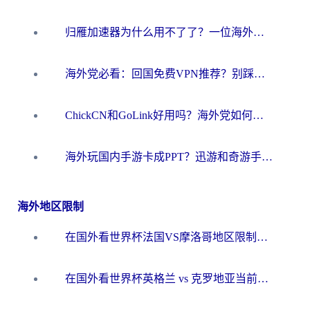
归雁加速器为什么用不了了？一位海外游子的真实困惑与技术解答
海外党必看：回国免费VPN推荐？别踩坑！教你选对加速器无缝刷国内资源
ChickCN和GoLink好用吗？海外党如何选对回国加速器
海外玩国内手游卡成PPT？迅游和奇游手游哪个好？一篇讲透回国加速器怎么选
海外地区限制
在国外看世界杯法国VS摩洛哥地区限制？这篇指南让你流畅看中文解说无压力
在国外看世界杯英格兰 vs 克罗地亚当前地区不可播放？这篇指南帮你搞定所有海外观赛难题