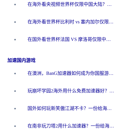
在海外看央视频世界杯仅限中国大陆？这篇指南帮你解锁中文解说+无卡顿直播
在海外看世界杯比利时 vs 塞内加尔仅限中国大陆？我找到了最流畅的中文解说之路
在国外看世界杯法国 VS 摩洛哥仅限中国大陆？海外党这样看中文解说赛事不卡顿
加速国内游戏
在澳洲，BanG加速器如何成为你国服游戏的“时光机”？
玩崩坏学园2海外用什么免费加速器好？2026海外党亲测国服游戏加速指南
国外如何玩新笑傲江湖不卡？一份给海外游子的终极网络指南
在南非玩刀塔2用什么加速器？一份给海外游子的终极生存指南