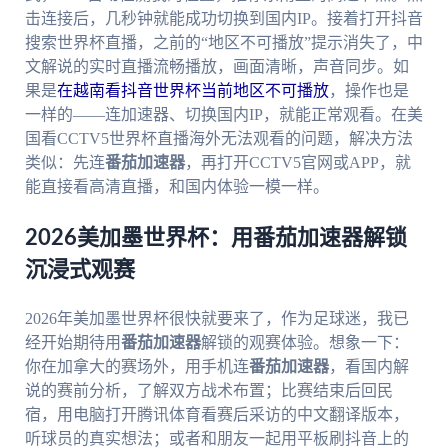
击连接后，几秒钟就能成功切换到国内IP。接着打开抖音
搜索世界杯直播，之前的“地区不可播放”提示消失了，中
文解说的实时直播流畅播放，画面清晰，声音同步。如
果是
在越南看抖音世界杯当前地区不可播放
，操作也是
一样的——连加速器、切换国内IP，就能正常观看。在美
国看CCTV5世界杯直播海外无法观看的问题，解决方法
类似：先连
番茄加速器
，再打开CCTV5官网或APP，就
能直接看高清直播，和国内体验一模一样。
2026美加墨世界杯：用番茄加速器解锁
沉浸式观赛
2026年美加墨世界杯很快就要来了，作为足球迷，我已
经开始期待用
番茄加速器
解锁的观赛体验。想象一下：
你在加拿大的赛场外，用手机连
番茄加速器
，看国内解
说的赛前分析，了解双方战术布置；比赛结束后回民
宿，用电脑打开腾讯体育看赛后采访的中文翻译版本，
听球员的真实想法；或者和朋友一起用平板刷抖音上的