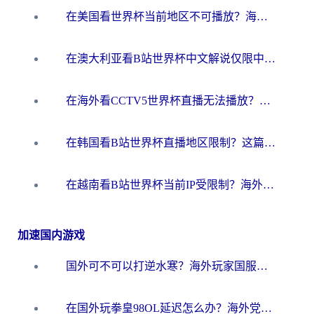
在美国看世界杯当前地区不可播放？海外党体育观赛终极指南来了！
在澳大利亚看B站世界杯中文解说仅限中国大陆？这篇指南帮你打破限制看遍赛事
在海外看CCTV5世界杯直播无法播放？这篇指南让你和国内球迷同步呐喊
在韩国看B站世界杯直播地区限制？这篇指南让你告别“当前地区不可播放”
在越南看B站世界杯当前IP受限制？海外党体育观赛终极指南来了
加速国内游戏
国外可不可以打逆水寒？海外玩家国服畅玩终极指南（附漫威荒野乱斗加速方案）
在国外玩拳皇98OL延迟怎么办？海外党亲测有效的低延迟指南