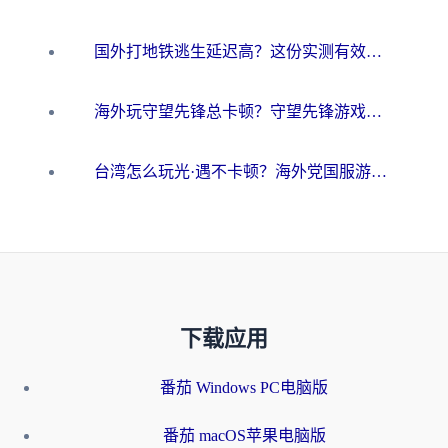
国外打地铁逃生延迟高？这份实测有效的低延迟指南帮你吃鸡
海外玩守望先锋总卡顿？守望先锋游戏加速器在哪里买&避坑指南（附欧洲非洲游戏实测）
台湾怎么玩光·遇不卡顿？海外党国服游戏加速终极攻略（附实测体验）
下载应用
番茄 Windows PC电脑版
番茄 macOS苹果电脑版