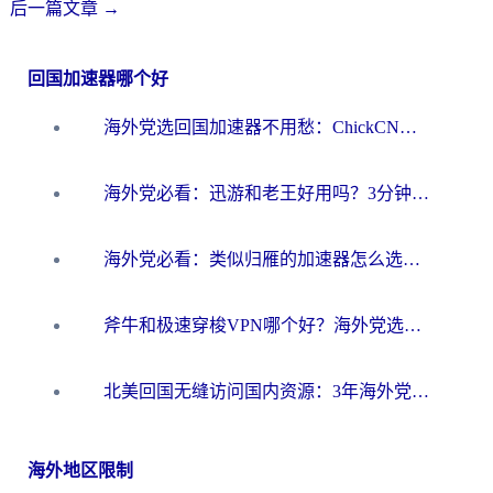
后一篇文章
→
回国加速器哪个好
海外党选回国加速器不用愁：ChickCN和洞见哪个好？一篇搞定所有疑问
海外党必看：迅游和老王好用吗？3分钟选对加速国内网络的加速器
海外党必看：类似归雁的加速器怎么选？一篇搞定无缝访问国内资源
斧牛和极速穿梭VPN哪个好？海外党选回国加速器必看的真实对比与避坑指南
北美回国无缝访问国内资源：3年海外党亲测的加速器选择指南
海外地区限制