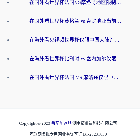
在国外看世界杯法国VS摩洛哥地区限制？这篇指南让你流畅看中文解说无压力
在国外看世界杯英格兰 vs 克罗地亚当前地区不可播放？这篇指南帮你搞定所有海外观赛难题
在海外看央视频世界杯仅限中国大陆？这篇指南帮你解锁中文解说+无卡顿直播
在海外看世界杯比利时 vs 塞内加尔仅限中国大陆？我找到了最流畅的中文解说之路
在国外看世界杯法国 VS 摩洛哥仅限中国大陆？海外党这样看中文解说赛事不卡顿
Copyright © 2023
番茄加速器
湖南精准量科技有限公司
互联网虚拟专用网业务许可证 B1-20231050