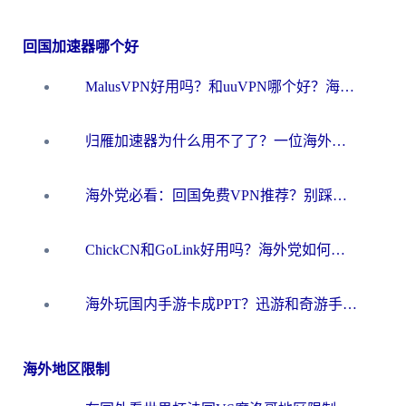
回国加速器哪个好
MalusVPN好用吗？和uuVPN哪个好？海外党无缝访问国内资源的真实对比与选择指南
归雁加速器为什么用不了了？一位海外游子的真实困惑与技术解答
海外党必看：回国免费VPN推荐？别踩坑！教你选对加速器无缝刷国内资源
ChickCN和GoLink好用吗？海外党如何选对回国加速器
海外玩国内手游卡成PPT？迅游和奇游手游哪个好？一篇讲透回国加速器怎么选
海外地区限制