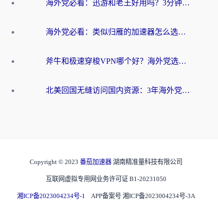
海外党必看：迅游和老王好用吗？3分钟选对加速国内网络的加速器
海外党必看：类似归雁的加速器怎么选？一篇搞定无缝访问国内资源
斧牛和极速穿梭VPN哪个好？海外党选回国加速器必看的真实对比与避坑指南
北美回国无缝访问国内资源：3年海外党亲测的加速器选择指南
Copyright © 2023
番茄加速器
湖南精准量科技有限公司
互联网虚拟专用网业务许可证 B1-20231050
湘ICP备2023004234号-1
APP备案号 湘ICP备2023004234号-3A