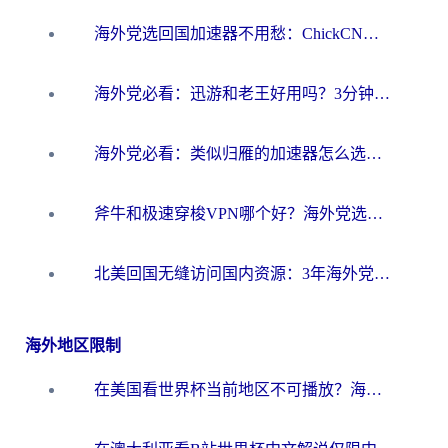
海外党选回国加速器不用愁：ChickCN和洞见哪个好？一篇搞定所有疑问
海外党必看：迅游和老王好用吗？3分钟选对加速国内网络的加速器
海外党必看：类似归雁的加速器怎么选？一篇搞定无缝访问国内资源
斧牛和极速穿梭VPN哪个好？海外党选回国加速器必看的真实对比与避坑指南
北美回国无缝访问国内资源：3年海外党亲测的加速器选择指南
海外地区限制
在美国看世界杯当前地区不可播放？海外党体育观赛终极指南来了！