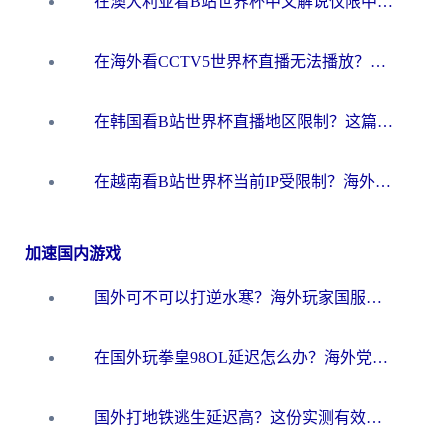
在澳大利亚看B站世界杯中文解说仅限中国大陆？这篇指南帮你打破限制看遍赛事
在海外看CCTV5世界杯直播无法播放？这篇指南让你和国内球迷同步呐喊
在韩国看B站世界杯直播地区限制？这篇指南让你告别“当前地区不可播放”
在越南看B站世界杯当前IP受限制？海外党体育观赛终极指南来了
加速国内游戏
国外可不可以打逆水寒？海外玩家国服畅玩终极指南（附漫威荒野乱斗加速方案）
在国外玩拳皇98OL延迟怎么办？海外党亲测有效的低延迟指南
国外打地铁逃生延迟高？这份实测有效的低延迟指南帮你吃鸡