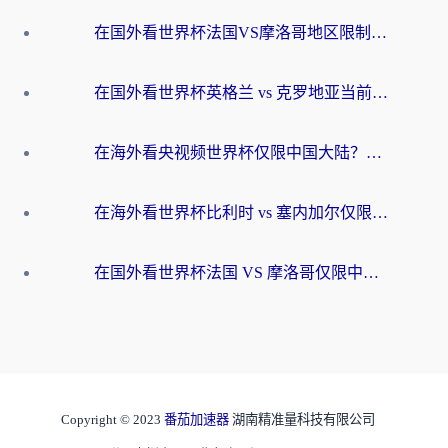
在国外看世界杯法国VS摩洛哥地区限制？这篇指南让你流畅看中文解说无压力
在国外看世界杯英格兰 vs 克罗地亚当前地区不可播放？这篇指南帮你搞定所有海外观赛难题
在海外看央视频世界杯仅限中国大陆？这篇指南帮你解锁中文解说+无卡顿直播
在海外看世界杯比利时 vs 塞内加尔仅限中国大陆？我找到了最流畅的中文解说之路
在国外看世界杯法国 VS 摩洛哥仅限中国大陆？海外党这样看中文解说赛事不卡顿
Copyright © 2023
番茄加速器
湖南精准量科技有限公司