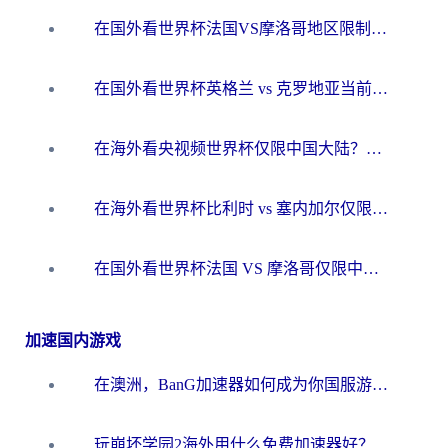
在国外看世界杯法国VS摩洛哥地区限制？这篇指南让你流畅看中文解说无压力
在国外看世界杯英格兰 vs 克罗地亚当前地区不可播放？这篇指南帮你搞定所有海外观赛难题
在海外看央视频世界杯仅限中国大陆？这篇指南帮你解锁中文解说+无卡顿直播
在海外看世界杯比利时 vs 塞内加尔仅限中国大陆？我找到了最流畅的中文解说之路
在国外看世界杯法国 VS 摩洛哥仅限中国大陆？海外党这样看中文解说赛事不卡顿
加速国内游戏
在澳洲，BanG加速器如何成为你国服游戏的“时光机”？
玩崩坏学园2海外用什么免费加速器好？2026海外党亲测国服游戏加速指南