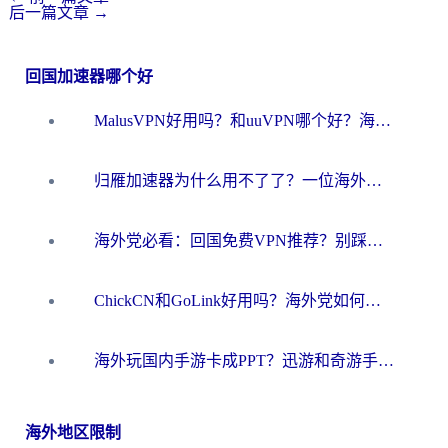
后一篇文章
→
回国加速器哪个好
MalusVPN好用吗？和uuVPN哪个好？海外党无缝访问国内资源的真实对比与选择指南
归雁加速器为什么用不了了？一位海外游子的真实困惑与技术解答
海外党必看：回国免费VPN推荐？别踩坑！教你选对加速器无缝刷国内资源
ChickCN和GoLink好用吗？海外党如何选对回国加速器
海外玩国内手游卡成PPT？迅游和奇游手游哪个好？一篇讲透回国加速器怎么选
海外地区限制