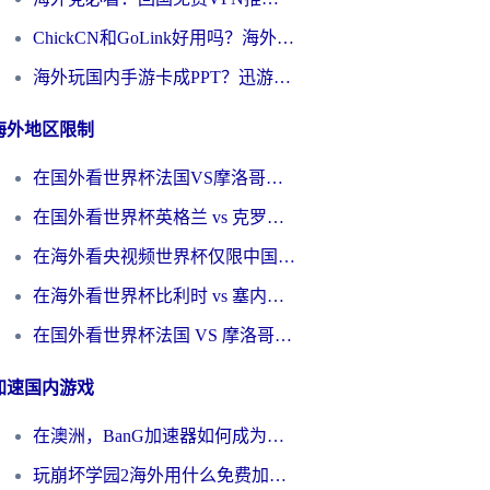
ChickCN和GoLink好用吗？海外党如何选对回国加速器
海外玩国内手游卡成PPT？迅游和奇游手游哪个好？一篇讲透回国加速器怎么选
海外地区限制
在国外看世界杯法国VS摩洛哥地区限制？这篇指南让你流畅看中文解说无压力
在国外看世界杯英格兰 vs 克罗地亚当前地区不可播放？这篇指南帮你搞定所有海外观赛难题
在海外看央视频世界杯仅限中国大陆？这篇指南帮你解锁中文解说+无卡顿直播
在海外看世界杯比利时 vs 塞内加尔仅限中国大陆？我找到了最流畅的中文解说之路
在国外看世界杯法国 VS 摩洛哥仅限中国大陆？海外党这样看中文解说赛事不卡顿
加速国内游戏
在澳洲，BanG加速器如何成为你国服游戏的“时光机”？
玩崩坏学园2海外用什么免费加速器好？2026海外党亲测国服游戏加速指南