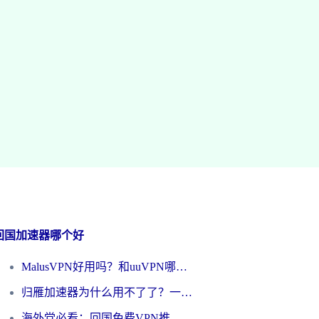
回国加速器哪个好
MalusVPN好用吗？和uuVPN哪个好？海外党无缝访问国内资源的真实对比与选择指南
归雁加速器为什么用不了了？一位海外游子的真实困惑与技术解答
海外党必看：回国免费VPN推荐？别踩坑！教你选对加速器无缝刷国内资源