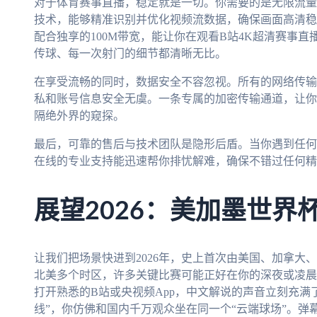
对于体育赛事直播，稳定就是一切。你需要的是无限流量
技术，能够精准识别并优化视频流数据，确保画面高清稳
配合独享的100M带宽，能让你在观看B站4K超清赛事
传球、每一次射门的细节都清晰无比。
在享受流畅的同时，数据安全不容忽视。所有的网络传输
私和账号信息安全无虞。一条专属的加密传输通道，让你
隔绝外界的窥探。
最后，可靠的售后与技术团队是隐形后盾。当你遇到任何连
在线的专业支持能迅速帮你排忧解难，确保不错过任何精
展望2026：美加墨世界
让我们把场景快进到2026年，史上首次由美国、加拿大
北美多个时区，许多关键比赛可能正好在你的深夜或凌晨
打开熟悉的B站或央视频App，中文解说的声音立刻充满
线”，你仿佛和国内千万观众坐在同一个“云端球场”。