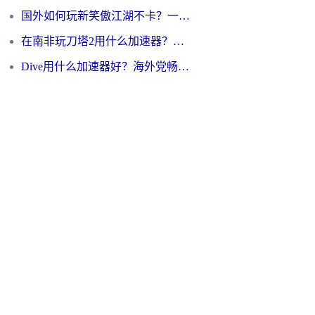
国外如何玩新笑傲江湖不卡？一份给海外游子的终极网络指南
在南非玩刀塔2用什么加速器？一份给海外游子的终极生存指南
Dive用什么加速器好？海外党畅玩国服游戏的终极避坑指南