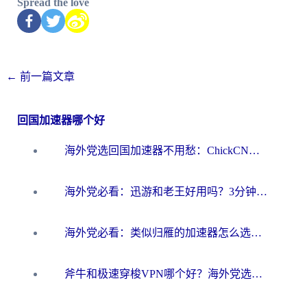
Spread the love
←
前一篇文章
回国加速器哪个好
海外党选回国加速器不用愁：ChickCN和洞见哪个好？一篇搞定所有疑问
海外党必看：迅游和老王好用吗？3分钟选对加速国内网络的加速器
海外党必看：类似归雁的加速器怎么选？一篇搞定无缝访问国内资源
斧牛和极速穿梭VPN哪个好？海外党选回国加速器必看的真实对比与避坑指南