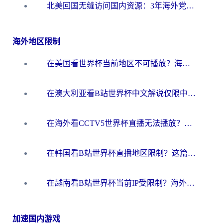
北美回国无缝访问国内资源：3年海外党亲测的加速器选择指南
海外地区限制
在美国看世界杯当前地区不可播放？海外党体育观赛终极指南来了！
在澳大利亚看B站世界杯中文解说仅限中国大陆？这篇指南帮你打破限制看遍赛事
在海外看CCTV5世界杯直播无法播放？这篇指南让你和国内球迷同步呐喊
在韩国看B站世界杯直播地区限制？这篇指南让你告别“当前地区不可播放”
在越南看B站世界杯当前IP受限制？海外党体育观赛终极指南来了
加速国内游戏