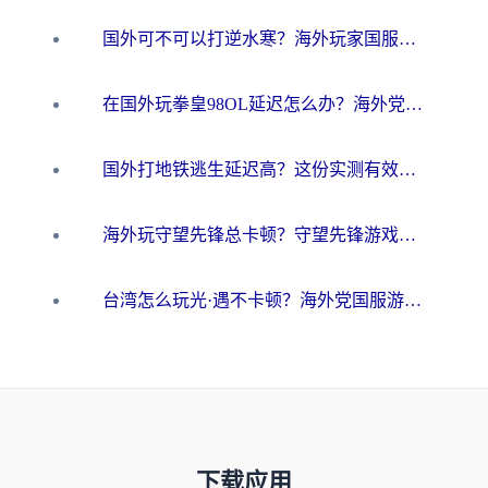
国外可不可以打逆水寒？海外玩家国服畅玩终极指南（附漫威荒野乱斗加速方案）
在国外玩拳皇98OL延迟怎么办？海外党亲测有效的低延迟指南
国外打地铁逃生延迟高？这份实测有效的低延迟指南帮你吃鸡
海外玩守望先锋总卡顿？守望先锋游戏加速器在哪里买&避坑指南（附欧洲非洲游戏实测）
台湾怎么玩光·遇不卡顿？海外党国服游戏加速终极攻略（附实测体验）
下载应用