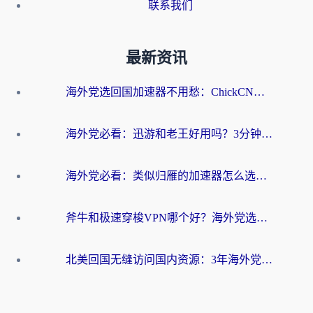
联系我们
最新资讯
海外党选回国加速器不用愁：ChickCN和洞见哪个好？一篇搞定所有疑问
海外党必看：迅游和老王好用吗？3分钟选对加速国内网络的加速器
海外党必看：类似归雁的加速器怎么选？一篇搞定无缝访问国内资源
斧牛和极速穿梭VPN哪个好？海外党选回国加速器必看的真实对比与避坑指南
北美回国无缝访问国内资源：3年海外党亲测的加速器选择指南