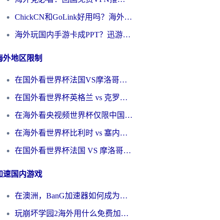
ChickCN和GoLink好用吗？海外党如何选对回国加速器
海外玩国内手游卡成PPT？迅游和奇游手游哪个好？一篇讲透回国加速器怎么选
海外地区限制
在国外看世界杯法国VS摩洛哥地区限制？这篇指南让你流畅看中文解说无压力
在国外看世界杯英格兰 vs 克罗地亚当前地区不可播放？这篇指南帮你搞定所有海外观赛难题
在海外看央视频世界杯仅限中国大陆？这篇指南帮你解锁中文解说+无卡顿直播
在海外看世界杯比利时 vs 塞内加尔仅限中国大陆？我找到了最流畅的中文解说之路
在国外看世界杯法国 VS 摩洛哥仅限中国大陆？海外党这样看中文解说赛事不卡顿
加速国内游戏
在澳洲，BanG加速器如何成为你国服游戏的“时光机”？
玩崩坏学园2海外用什么免费加速器好？2026海外党亲测国服游戏加速指南