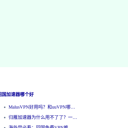
回国加速器哪个好
MalusVPN好用吗？和uuVPN哪个好？海外党无缝访问国内资源的真实对比与选择指南
归雁加速器为什么用不了了？一位海外游子的真实困惑与技术解答
海外党必看：回国免费VPN推荐？别踩坑！教你选对加速器无缝刷国内资源