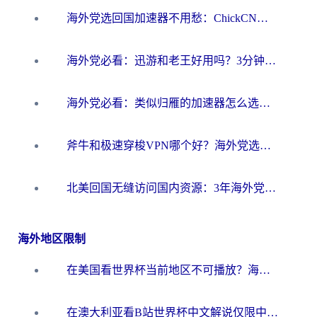
海外党选回国加速器不用愁：ChickCN和洞见哪个好？一篇搞定所有疑问
海外党必看：迅游和老王好用吗？3分钟选对加速国内网络的加速器
海外党必看：类似归雁的加速器怎么选？一篇搞定无缝访问国内资源
斧牛和极速穿梭VPN哪个好？海外党选回国加速器必看的真实对比与避坑指南
北美回国无缝访问国内资源：3年海外党亲测的加速器选择指南
海外地区限制
在美国看世界杯当前地区不可播放？海外党体育观赛终极指南来了！
在澳大利亚看B站世界杯中文解说仅限中国大陆？这篇指南帮你打破限制看遍赛事