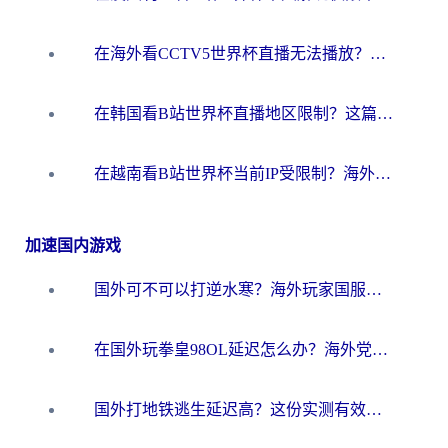
在海外看CCTV5世界杯直播无法播放？这篇指南让你和国内球迷同步呐喊
在韩国看B站世界杯直播地区限制？这篇指南让你告别“当前地区不可播放”
在越南看B站世界杯当前IP受限制？海外党体育观赛终极指南来了
加速国内游戏
国外可不可以打逆水寒？海外玩家国服畅玩终极指南（附漫威荒野乱斗加速方案）
在国外玩拳皇98OL延迟怎么办？海外党亲测有效的低延迟指南
国外打地铁逃生延迟高？这份实测有效的低延迟指南帮你吃鸡