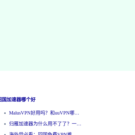
回国加速器哪个好
MalusVPN好用吗？和uuVPN哪个好？海外党无缝访问国内资源的真实对比与选择指南
归雁加速器为什么用不了了？一位海外游子的真实困惑与技术解答
海外党必看：回国免费VPN推荐？别踩坑！教你选对加速器无缝刷国内资源