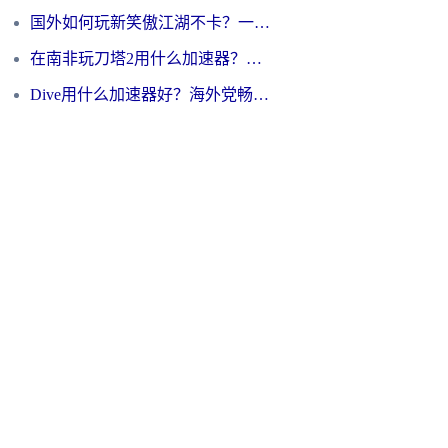
国外如何玩新笑傲江湖不卡？一份给海外游子的终极网络指南
在南非玩刀塔2用什么加速器？一份给海外游子的终极生存指南
Dive用什么加速器好？海外党畅玩国服游戏的终极避坑指南