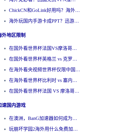
ChickCN和GoLink好用吗？海外党如何选对回国加速器
海外玩国内手游卡成PPT？迅游和奇游手游哪个好？一篇讲透回国加速器怎么选
海外地区限制
在国外看世界杯法国VS摩洛哥地区限制？这篇指南让你流畅看中文解说无压力
在国外看世界杯英格兰 vs 克罗地亚当前地区不可播放？这篇指南帮你搞定所有海外观赛难题
在海外看央视频世界杯仅限中国大陆？这篇指南帮你解锁中文解说+无卡顿直播
在海外看世界杯比利时 vs 塞内加尔仅限中国大陆？我找到了最流畅的中文解说之路
在国外看世界杯法国 VS 摩洛哥仅限中国大陆？海外党这样看中文解说赛事不卡顿
加速国内游戏
在澳洲，BanG加速器如何成为你国服游戏的“时光机”？
玩崩坏学园2海外用什么免费加速器好？2026海外党亲测国服游戏加速指南