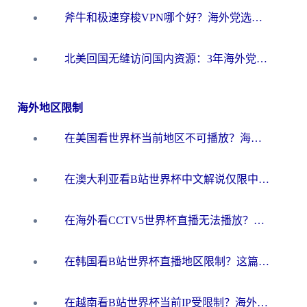
斧牛和极速穿梭VPN哪个好？海外党选回国加速器必看的真实对比与避坑指南
北美回国无缝访问国内资源：3年海外党亲测的加速器选择指南
海外地区限制
在美国看世界杯当前地区不可播放？海外党体育观赛终极指南来了！
在澳大利亚看B站世界杯中文解说仅限中国大陆？这篇指南帮你打破限制看遍赛事
在海外看CCTV5世界杯直播无法播放？这篇指南让你和国内球迷同步呐喊
在韩国看B站世界杯直播地区限制？这篇指南让你告别“当前地区不可播放”
在越南看B站世界杯当前IP受限制？海外党体育观赛终极指南来了