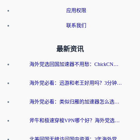
应用权限
联系我们
最新资讯
海外党选回国加速器不用愁：ChickCN和洞见哪个好？一篇搞定所有疑问
海外党必看：迅游和老王好用吗？3分钟选对加速国内网络的加速器
海外党必看：类似归雁的加速器怎么选？一篇搞定无缝访问国内资源
斧牛和极速穿梭VPN哪个好？海外党选回国加速器必看的真实对比与避坑指南
北美回国无缝访问国内资源：3年海外党亲测的加速器选择指南