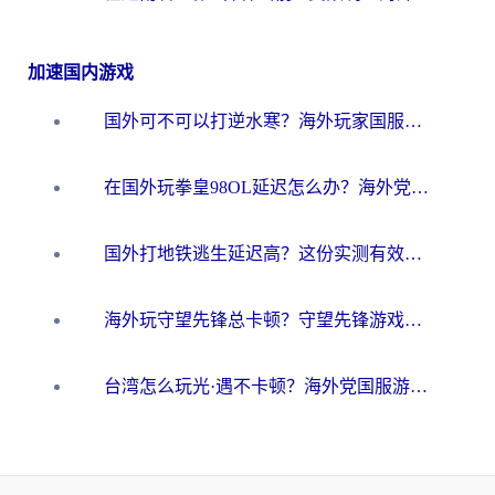
加速国内游戏
国外可不可以打逆水寒？海外玩家国服畅玩终极指南（附漫威荒野乱斗加速方案）
在国外玩拳皇98OL延迟怎么办？海外党亲测有效的低延迟指南
国外打地铁逃生延迟高？这份实测有效的低延迟指南帮你吃鸡
海外玩守望先锋总卡顿？守望先锋游戏加速器在哪里买&避坑指南（附欧洲非洲游戏实测）
台湾怎么玩光·遇不卡顿？海外党国服游戏加速终极攻略（附实测体验）