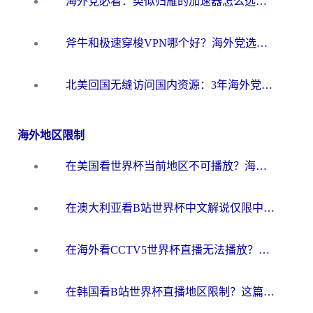
海外党必看：类似归雁的加速器怎么选？一篇搞定无缝访问国内资源
斧牛和极速穿梭VPN哪个好？海外党选回国加速器必看的真实对比与避坑指南
北美回国无缝访问国内资源：3年海外党亲测的加速器选择指南
海外地区限制
在美国看世界杯当前地区不可播放？海外党体育观赛终极指南来了！
在澳大利亚看B站世界杯中文解说仅限中国大陆？这篇指南帮你打破限制看遍赛事
在海外看CCTV5世界杯直播无法播放？这篇指南让你和国内球迷同步呐喊
在韩国看B站世界杯直播地区限制？这篇指南让你告别“当前地区不可播放”