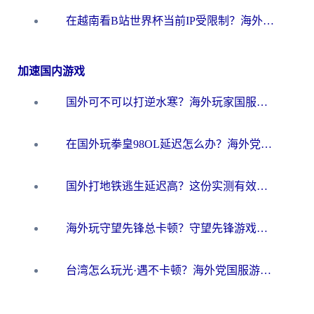
在越南看B站世界杯当前IP受限制？海外党体育观赛终极指南来了
加速国内游戏
国外可不可以打逆水寒？海外玩家国服畅玩终极指南（附漫威荒野乱斗加速方案）
在国外玩拳皇98OL延迟怎么办？海外党亲测有效的低延迟指南
国外打地铁逃生延迟高？这份实测有效的低延迟指南帮你吃鸡
海外玩守望先锋总卡顿？守望先锋游戏加速器在哪里买&避坑指南（附欧洲非洲游戏实测）
台湾怎么玩光·遇不卡顿？海外党国服游戏加速终极攻略（附实测体验）