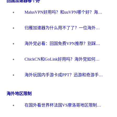
回国加速器哪个好
MalusVPN好用吗？和uuVPN哪个好？海外党无缝访问国内资源的真实对比与选择指南
归雁加速器为什么用不了了？一位海外游子的真实困惑与技术解答
海外党必看：回国免费VPN推荐？别踩坑！教你选对加速器无缝刷国内资源
ChickCN和GoLink好用吗？海外党如何选对回国加速器
海外玩国内手游卡成PPT？迅游和奇游手游哪个好？一篇讲透回国加速器怎么选
海外地区限制
在国外看世界杯法国VS摩洛哥地区限制？这篇指南让你流畅看中文解说无压力