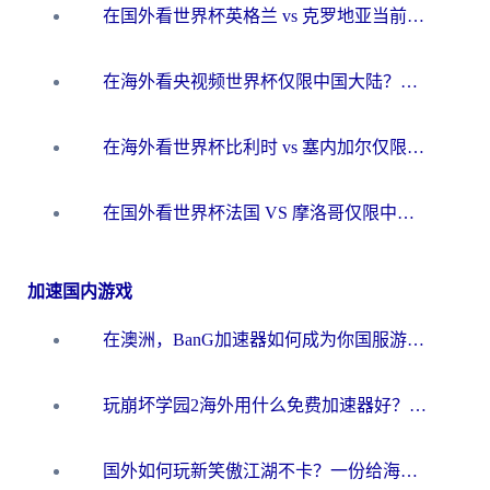
在国外看世界杯英格兰 vs 克罗地亚当前地区不可播放？这篇指南帮你搞定所有海外观赛难题
在海外看央视频世界杯仅限中国大陆？这篇指南帮你解锁中文解说+无卡顿直播
在海外看世界杯比利时 vs 塞内加尔仅限中国大陆？我找到了最流畅的中文解说之路
在国外看世界杯法国 VS 摩洛哥仅限中国大陆？海外党这样看中文解说赛事不卡顿
加速国内游戏
在澳洲，BanG加速器如何成为你国服游戏的“时光机”？
玩崩坏学园2海外用什么免费加速器好？2026海外党亲测国服游戏加速指南
国外如何玩新笑傲江湖不卡？一份给海外游子的终极网络指南