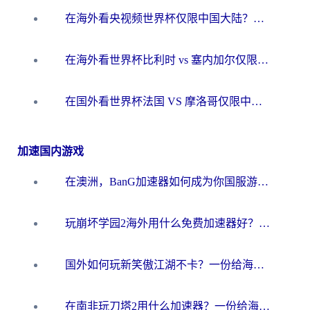
在海外看央视频世界杯仅限中国大陆？这篇指南帮你解锁中文解说+无卡顿直播
在海外看世界杯比利时 vs 塞内加尔仅限中国大陆？我找到了最流畅的中文解说之路
在国外看世界杯法国 VS 摩洛哥仅限中国大陆？海外党这样看中文解说赛事不卡顿
加速国内游戏
在澳洲，BanG加速器如何成为你国服游戏的“时光机”？
玩崩坏学园2海外用什么免费加速器好？2026海外党亲测国服游戏加速指南
国外如何玩新笑傲江湖不卡？一份给海外游子的终极网络指南
在南非玩刀塔2用什么加速器？一份给海外游子的终极生存指南