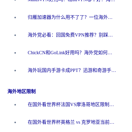
归雁加速器为什么用不了了？一位海外游子的真实困惑与技术解答
海外党必看：回国免费VPN推荐？别踩坑！教你选对加速器无缝刷国内资源
ChickCN和GoLink好用吗？海外党如何选对回国加速器
海外玩国内手游卡成PPT？迅游和奇游手游哪个好？一篇讲透回国加速器怎么选
海外地区限制
在国外看世界杯法国VS摩洛哥地区限制？这篇指南让你流畅看中文解说无压力
在国外看世界杯英格兰 vs 克罗地亚当前地区不可播放？这篇指南帮你搞定所有海外观赛难题