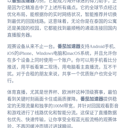
以
番茄加速器
为例，它能成为海外球迷的得力助手，正
是因为它精准击中了上述所有痛点。它的全球节点经过
优化布局，能根据你的实时网络状况，智能推荐并切换
到最优的回国线路。这意味着，无论你是在泰国的公寓
还是美国的校园，它都能找到最顺畅的通道连接回国内
直播服务器。
观赛设备从来不止一台。
番茄加速器
支持Android手机、
iOS的iPhone、Windows电脑和macOS系统，并且允许你
在多个设备上同时使用一个账户。你可以用手机看比分
推送，用平板看第二现场，用电脑看主直播流，互不干
扰。对于合租的朋友来说，共享一个优质账户也完全可
行。
体育直播，尤其是世界杯、欧洲杯这种顶级赛事，最怕
看到关键时刻画面卡住或画质骤降。
番茄加速器
提供稳
定的无限流量和独享的100M带宽，并针对回国观看影音
和游戏进行了线路优化和智能分流。这保证了直播数据
包优先、快速传输，让你享受全程蓝光般流畅的观赛体
验，不再因缓冲而错过进球瞬间。