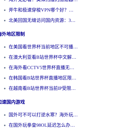
斧牛和极速穿梭VPN哪个好？海外党选回国加速器必看的真实对比与避坑指南
北美回国无缝访问国内资源：3年海外党亲测的加速器选择指南
海外地区限制
在美国看世界杯当前地区不可播放？海外党体育观赛终极指南来了！
在澳大利亚看B站世界杯中文解说仅限中国大陆？这篇指南帮你打破限制看遍赛事
在海外看CCTV5世界杯直播无法播放？这篇指南让你和国内球迷同步呐喊
在韩国看B站世界杯直播地区限制？这篇指南让你告别“当前地区不可播放”
在越南看B站世界杯当前IP受限制？海外党体育观赛终极指南来了
加速国内游戏
国外可不可以打逆水寒？海外玩家国服畅玩终极指南（附漫威荒野乱斗加速方案）
在国外玩拳皇98OL延迟怎么办？海外党亲测有效的低延迟指南