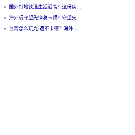
国外打地铁逃生延迟高？这份实测有效的低延迟指南帮你吃鸡
海外玩守望先锋总卡顿？守望先锋游戏加速器在哪里买&避坑指南（附欧洲非洲游戏实测）
台湾怎么玩光·遇不卡顿？海外党国服游戏加速终极攻略（附实测体验）