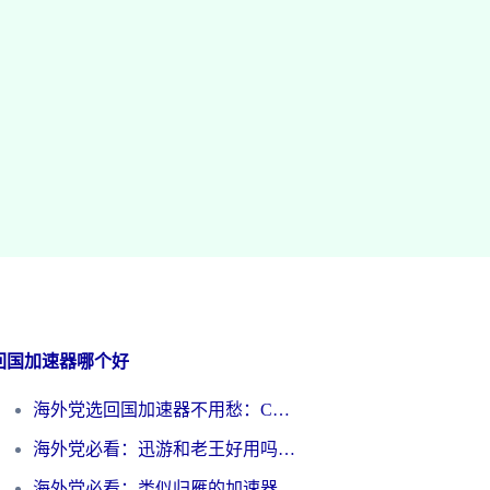
回国加速器哪个好
海外党选回国加速器不用愁：ChickCN和洞见哪个好？一篇搞定所有疑问
海外党必看：迅游和老王好用吗？3分钟选对加速国内网络的加速器
海外党必看：类似归雁的加速器怎么选？一篇搞定无缝访问国内资源