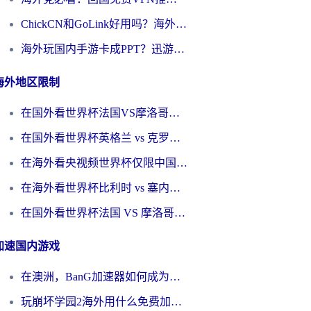
ChickCN和GoLink好用吗？海外党如何选对回国加速器
海外玩国内手游卡成PPT？迅游和奇游手游哪个好？一篇讲透回国加速器怎么选
海外地区限制
在国外看世界杯法国VS摩洛哥地区限制？这篇指南让你流畅看中文解说无压力
在国外看世界杯英格兰 vs 克罗地亚当前地区不可播放？这篇指南帮你搞定所有海外观赛难题
在海外看央视频世界杯仅限中国大陆？这篇指南帮你解锁中文解说+无卡顿直播
在海外看世界杯比利时 vs 塞内加尔仅限中国大陆？我找到了最流畅的中文解说之路
在国外看世界杯法国 VS 摩洛哥仅限中国大陆？海外党这样看中文解说赛事不卡顿
加速国内游戏
在澳洲，BanG加速器如何成为你国服游戏的“时光机”？
玩崩坏学园2海外用什么免费加速器好？2026海外党亲测国服游戏加速指南