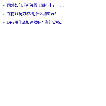
国外如何玩新笑傲江湖不卡？一份给海外游子的终极网络指南
在南非玩刀塔2用什么加速器？一份给海外游子的终极生存指南
Dive用什么加速器好？海外党畅玩国服游戏的终极避坑指南