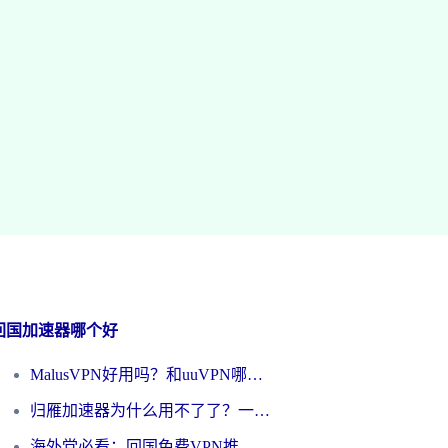
回国加速器哪个好
MalusVPN好用吗？和uuVPN哪个好？海外党无缝访问国内资源的真实对比与选择指南
归雁加速器为什么用不了了？一位海外游子的真实困惑与技术解答
海外党必看：回国免费VPN推荐？别踩坑！教你选对加速器无缝刷国内资源