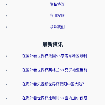
隐私协议
应用权限
联系我们
最新资讯
在国外看世界杯法国VS摩洛哥地区限制？这篇指南让你流畅看中文解说无压力
在国外看世界杯英格兰 vs 克罗地亚当前地区不可播放？这篇指南帮你搞定所有海外观赛难题
在海外看央视频世界杯仅限中国大陆？这篇指南帮你解锁中文解说+无卡顿直播
在海外看世界杯比利时 vs 塞内加尔仅限中国大陆？我找到了最流畅的中文解说之路