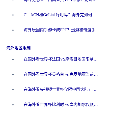
ChickCN和GoLink好用吗？海外党如何选对回国加速器
海外玩国内手游卡成PPT？迅游和奇游手游哪个好？一篇讲透回国加速器怎么选
海外地区限制
在国外看世界杯法国VS摩洛哥地区限制？这篇指南让你流畅看中文解说无压力
在国外看世界杯英格兰 vs 克罗地亚当前地区不可播放？这篇指南帮你搞定所有海外观赛难题
在海外看央视频世界杯仅限中国大陆？这篇指南帮你解锁中文解说+无卡顿直播
在海外看世界杯比利时 vs 塞内加尔仅限中国大陆？我找到了最流畅的中文解说之路