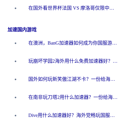
在国外看世界杯法国 VS 摩洛哥仅限中国大陆？海外党这样看中文解说赛事不卡顿
加速国内游戏
在澳洲，BanG加速器如何成为你国服游戏的“时光机”？
玩崩坏学园2海外用什么免费加速器好？2026海外党亲测国服游戏加速指南
国外如何玩新笑傲江湖不卡？一份给海外游子的终极网络指南
在南非玩刀塔2用什么加速器？一份给海外游子的终极生存指南
Dive用什么加速器好？海外党畅玩国服游戏的终极避坑指南