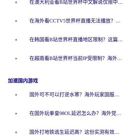
在澳大利亚看B站世界杯中文解说仅限中国大陆？这篇指南帮你打破限制看遍赛事
在海外看CCTV5世界杯直播无法播放？这篇指南让你和国内球迷同步呐喊
在韩国看B站世界杯直播地区限制？这篇指南让你告别“当前地区不可播放”
在越南看B站世界杯当前IP受限制？海外党体育观赛终极指南来了
加速国内游戏
国外可不可以打逆水寒？海外玩家国服畅玩终极指南（附漫威荒野乱斗加速方案）
在国外玩拳皇98OL延迟怎么办？海外党亲测有效的低延迟指南
国外打地铁逃生延迟高？这份实测有效的低延迟指南帮你吃鸡