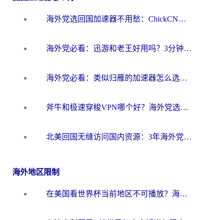
海外党选回国加速器不用愁：ChickCN和洞见哪个好？一篇搞定所有疑问
海外党必看：迅游和老王好用吗？3分钟选对加速国内网络的加速器
海外党必看：类似归雁的加速器怎么选？一篇搞定无缝访问国内资源
斧牛和极速穿梭VPN哪个好？海外党选回国加速器必看的真实对比与避坑指南
北美回国无缝访问国内资源：3年海外党亲测的加速器选择指南
海外地区限制
在美国看世界杯当前地区不可播放？海外党体育观赛终极指南来了！