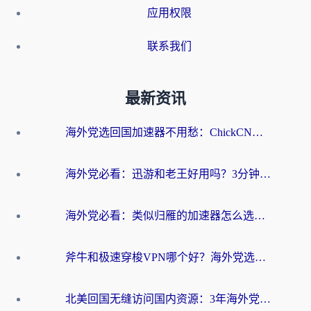
应用权限
联系我们
最新资讯
海外党选回国加速器不用愁：ChickCN和洞见哪个好？一篇搞定所有疑问
海外党必看：迅游和老王好用吗？3分钟选对加速国内网络的加速器
海外党必看：类似归雁的加速器怎么选？一篇搞定无缝访问国内资源
斧牛和极速穿梭VPN哪个好？海外党选回国加速器必看的真实对比与避坑指南
北美回国无缝访问国内资源：3年海外党亲测的加速器选择指南