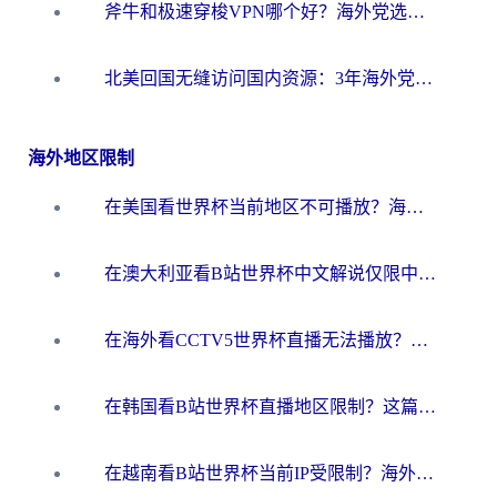
斧牛和极速穿梭VPN哪个好？海外党选回国加速器必看的真实对比与避坑指南
北美回国无缝访问国内资源：3年海外党亲测的加速器选择指南
海外地区限制
在美国看世界杯当前地区不可播放？海外党体育观赛终极指南来了！
在澳大利亚看B站世界杯中文解说仅限中国大陆？这篇指南帮你打破限制看遍赛事
在海外看CCTV5世界杯直播无法播放？这篇指南让你和国内球迷同步呐喊
在韩国看B站世界杯直播地区限制？这篇指南让你告别“当前地区不可播放”
在越南看B站世界杯当前IP受限制？海外党体育观赛终极指南来了