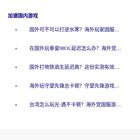
加速国内游戏
国外可不可以打逆水寒？海外玩家国服畅玩终极指南（附漫威荒野乱斗加速方案）
在国外玩拳皇98OL延迟怎么办？海外党亲测有效的低延迟指南
国外打地铁逃生延迟高？这份实测有效的低延迟指南帮你吃鸡
海外玩守望先锋总卡顿？守望先锋游戏加速器在哪里买&避坑指南（附欧洲非洲游戏实测）
台湾怎么玩光·遇不卡顿？海外党国服游戏加速终极攻略（附实测体验）