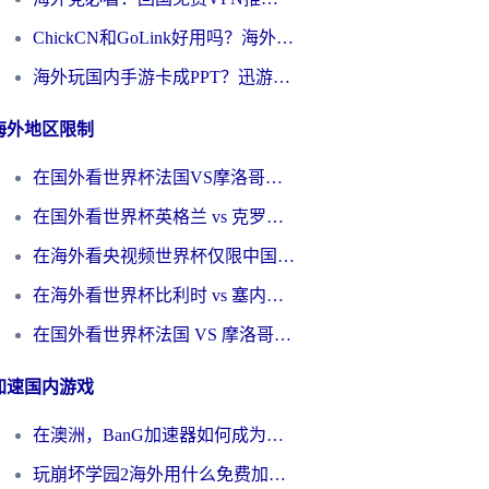
ChickCN和GoLink好用吗？海外党如何选对回国加速器
海外玩国内手游卡成PPT？迅游和奇游手游哪个好？一篇讲透回国加速器怎么选
海外地区限制
在国外看世界杯法国VS摩洛哥地区限制？这篇指南让你流畅看中文解说无压力
在国外看世界杯英格兰 vs 克罗地亚当前地区不可播放？这篇指南帮你搞定所有海外观赛难题
在海外看央视频世界杯仅限中国大陆？这篇指南帮你解锁中文解说+无卡顿直播
在海外看世界杯比利时 vs 塞内加尔仅限中国大陆？我找到了最流畅的中文解说之路
在国外看世界杯法国 VS 摩洛哥仅限中国大陆？海外党这样看中文解说赛事不卡顿
加速国内游戏
在澳洲，BanG加速器如何成为你国服游戏的“时光机”？
玩崩坏学园2海外用什么免费加速器好？2026海外党亲测国服游戏加速指南