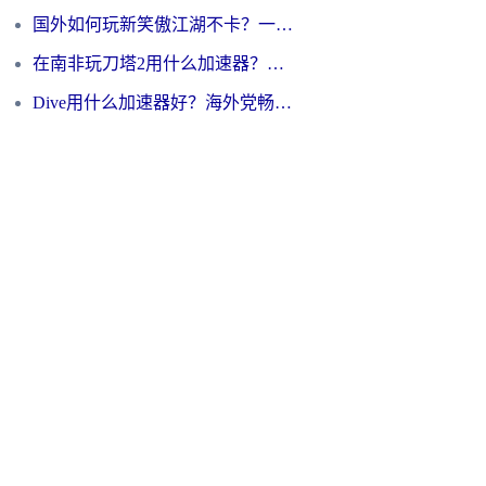
国外如何玩新笑傲江湖不卡？一份给海外游子的终极网络指南
在南非玩刀塔2用什么加速器？一份给海外游子的终极生存指南
Dive用什么加速器好？海外党畅玩国服游戏的终极避坑指南