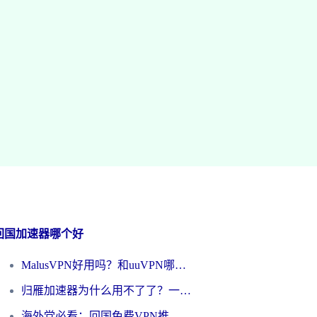
回国加速器哪个好
MalusVPN好用吗？和uuVPN哪个好？海外党无缝访问国内资源的真实对比与选择指南
归雁加速器为什么用不了了？一位海外游子的真实困惑与技术解答
海外党必看：回国免费VPN推荐？别踩坑！教你选对加速器无缝刷国内资源