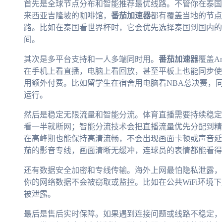
首先是全球节点分布和智能推荐最优线路。不管你在泰国
来西亚吉隆坡的咖啡馆，
番茄加速器
都有覆盖当地的节点
路。比如在泰国看世界杯时，它会优先选择泰国到国内的
间。
其次是多平台支持和一人多端同时用。
番茄加速器
覆盖An
在手机上看直播，电脑上看回放，甚至平板上也能同步使
用额外付费。比如留学生在宿舍用电脑看NBA总决赛，
运行。
然后是稳定无限流量和智能分流。体育直播需要持续稳定
看一半就断网；智能分流技术会把直播流量优先分配到精
在高峰期也能保持高清流畅，不会出现画面卡顿或声音延
茄的影音专线，画面清晰无缓冲，连球员的表情都能看得
还有数据安全加密和专线传输。海外上网最怕隐私泄露，
你的网络数据不会被窃取或监控。比如在公共WiFi环境
被泄露。
最后是售后实时保障。如果遇到连接问题或线路不稳定，