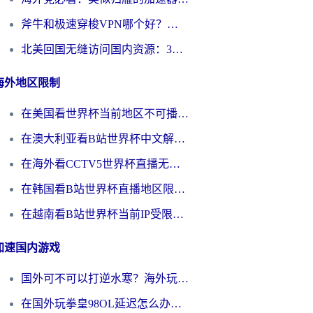
斧牛和极速穿梭VPN哪个好？海外党选回国加速器必看的真实对比与避坑指南
北美回国无缝访问国内资源：3年海外党亲测的加速器选择指南
海外地区限制
在美国看世界杯当前地区不可播放？海外党体育观赛终极指南来了！
在澳大利亚看B站世界杯中文解说仅限中国大陆？这篇指南帮你打破限制看遍赛事
在海外看CCTV5世界杯直播无法播放？这篇指南让你和国内球迷同步呐喊
在韩国看B站世界杯直播地区限制？这篇指南让你告别“当前地区不可播放”
在越南看B站世界杯当前IP受限制？海外党体育观赛终极指南来了
加速国内游戏
国外可不可以打逆水寒？海外玩家国服畅玩终极指南（附漫威荒野乱斗加速方案）
在国外玩拳皇98OL延迟怎么办？海外党亲测有效的低延迟指南