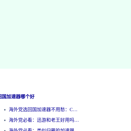
回国加速器哪个好
海外党选回国加速器不用愁：ChickCN和洞见哪个好？一篇搞定所有疑问
海外党必看：迅游和老王好用吗？3分钟选对加速国内网络的加速器
海外党必看：类似归雁的加速器怎么选？一篇搞定无缝访问国内资源