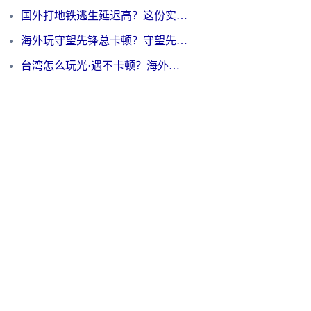
国外打地铁逃生延迟高？这份实测有效的低延迟指南帮你吃鸡
海外玩守望先锋总卡顿？守望先锋游戏加速器在哪里买&避坑指南（附欧洲非洲游戏实测）
台湾怎么玩光·遇不卡顿？海外党国服游戏加速终极攻略（附实测体验）