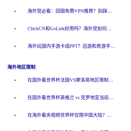
海外党必看：回国免费VPN推荐？别踩坑！教你选对加速器无缝刷国内资源
ChickCN和GoLink好用吗？海外党如何选对回国加速器
海外玩国内手游卡成PPT？迅游和奇游手游哪个好？一篇讲透回国加速器怎么选
海外地区限制
在国外看世界杯法国VS摩洛哥地区限制？这篇指南让你流畅看中文解说无压力
在国外看世界杯英格兰 vs 克罗地亚当前地区不可播放？这篇指南帮你搞定所有海外观赛难题
在海外看央视频世界杯仅限中国大陆？这篇指南帮你解锁中文解说+无卡顿直播