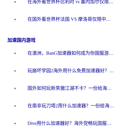
在海外看世界杯比利时 vs 塞内加尔仅限中国大陆？我找到了最流畅的中文解说之路
在国外看世界杯法国 VS 摩洛哥仅限中国大陆？海外党这样看中文解说赛事不卡顿
加速国内游戏
在澳洲，BanG加速器如何成为你国服游戏的“时光机”？
玩崩坏学园2海外用什么免费加速器好？2026海外党亲测国服游戏加速指南
国外如何玩新笑傲江湖不卡？一份给海外游子的终极网络指南
在南非玩刀塔2用什么加速器？一份给海外游子的终极生存指南
Dive用什么加速器好？海外党畅玩国服游戏的终极避坑指南