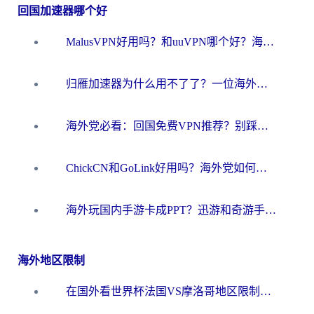
回国加速器哪个好
MalusVPN好用吗？和uuVPN哪个好？海外党无缝访问国内资源的真实对比与选择指南
归雁加速器为什么用不了了？一位海外游子的真实困惑与技术解答
海外党必看：回国免费VPN推荐？别踩坑！教你选对加速器无缝刷国内资源
ChickCN和GoLink好用吗？海外党如何选对回国加速器
海外玩国内手游卡成PPT？迅游和奇游手游哪个好？一篇讲透回国加速器怎么选
海外地区限制
在国外看世界杯法国VS摩洛哥地区限制？这篇指南让你流畅看中文解说无压力