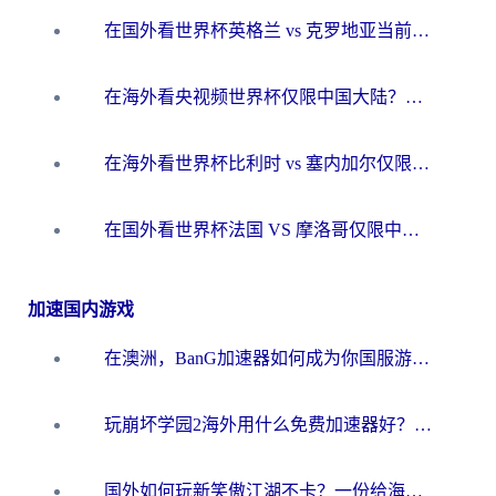
在国外看世界杯英格兰 vs 克罗地亚当前地区不可播放？这篇指南帮你搞定所有海外观赛难题
在海外看央视频世界杯仅限中国大陆？这篇指南帮你解锁中文解说+无卡顿直播
在海外看世界杯比利时 vs 塞内加尔仅限中国大陆？我找到了最流畅的中文解说之路
在国外看世界杯法国 VS 摩洛哥仅限中国大陆？海外党这样看中文解说赛事不卡顿
加速国内游戏
在澳洲，BanG加速器如何成为你国服游戏的“时光机”？
玩崩坏学园2海外用什么免费加速器好？2026海外党亲测国服游戏加速指南
国外如何玩新笑傲江湖不卡？一份给海外游子的终极网络指南