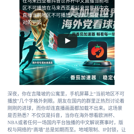
在马来西亚看抖音世界杯中文直播当前地
区不可播放
在马来西亚看抖音世界杯中文
直播当前地区不可播放？这扇门需要一把
对的钥匙
深夜，你在吉隆坡的公寓里，手机屏幕上“当前地区不可
播放”几个字格外刺眼。朋友在国内的群里正热烈讨论着
刚刚的进球，而你却连直播画面都加载不出来。这场景
是否熟悉？不仅仅是抖音，当你在海外想看欧洲杯、
NBA或者任何一场国内平台独播的中文解说赛事时，版
权与网络的“高墙”总是如期而至。地域限制、IP封锁，让