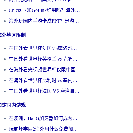
ChickCN和GoLink好用吗？海外党如何选对回国加速器
海外玩国内手游卡成PPT？迅游和奇游手游哪个好？一篇讲透回国加速器怎么选
海外地区限制
在国外看世界杯法国VS摩洛哥地区限制？这篇指南让你流畅看中文解说无压力
在国外看世界杯英格兰 vs 克罗地亚当前地区不可播放？这篇指南帮你搞定所有海外观赛难题
在海外看央视频世界杯仅限中国大陆？这篇指南帮你解锁中文解说+无卡顿直播
在海外看世界杯比利时 vs 塞内加尔仅限中国大陆？我找到了最流畅的中文解说之路
在国外看世界杯法国 VS 摩洛哥仅限中国大陆？海外党这样看中文解说赛事不卡顿
加速国内游戏
在澳洲，BanG加速器如何成为你国服游戏的“时光机”？
玩崩坏学园2海外用什么免费加速器好？2026海外党亲测国服游戏加速指南