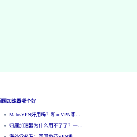
回国加速器哪个好
MalusVPN好用吗？和uuVPN哪个好？海外党无缝访问国内资源的真实对比与选择指南
归雁加速器为什么用不了了？一位海外游子的真实困惑与技术解答
海外党必看：回国免费VPN推荐？别踩坑！教你选对加速器无缝刷国内资源