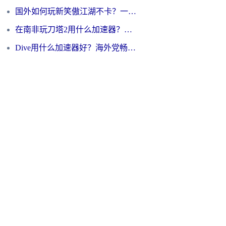
国外如何玩新笑傲江湖不卡？一份给海外游子的终极网络指南
在南非玩刀塔2用什么加速器？一份给海外游子的终极生存指南
Dive用什么加速器好？海外党畅玩国服游戏的终极避坑指南