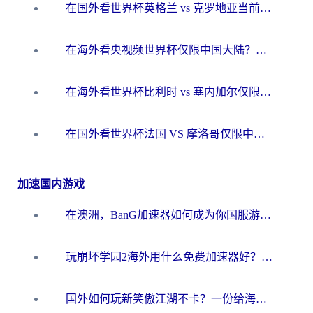
在国外看世界杯英格兰 vs 克罗地亚当前地区不可播放？这篇指南帮你搞定所有海外观赛难题
在海外看央视频世界杯仅限中国大陆？这篇指南帮你解锁中文解说+无卡顿直播
在海外看世界杯比利时 vs 塞内加尔仅限中国大陆？我找到了最流畅的中文解说之路
在国外看世界杯法国 VS 摩洛哥仅限中国大陆？海外党这样看中文解说赛事不卡顿
加速国内游戏
在澳洲，BanG加速器如何成为你国服游戏的“时光机”？
玩崩坏学园2海外用什么免费加速器好？2026海外党亲测国服游戏加速指南
国外如何玩新笑傲江湖不卡？一份给海外游子的终极网络指南