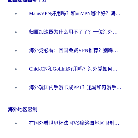
MalusVPN好用吗？和uuVPN哪个好？海外党无缝访问国内资源的真实对比与选择指南
归雁加速器为什么用不了了？一位海外游子的真实困惑与技术解答
海外党必看：回国免费VPN推荐？别踩坑！教你选对加速器无缝刷国内资源
ChickCN和GoLink好用吗？海外党如何选对回国加速器
海外玩国内手游卡成PPT？迅游和奇游手游哪个好？一篇讲透回国加速器怎么选
海外地区限制
在国外看世界杯法国VS摩洛哥地区限制？这篇指南让你流畅看中文解说无压力