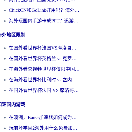
ChickCN和GoLink好用吗？海外党如何选对回国加速器
海外玩国内手游卡成PPT？迅游和奇游手游哪个好？一篇讲透回国加速器怎么选
海外地区限制
在国外看世界杯法国VS摩洛哥地区限制？这篇指南让你流畅看中文解说无压力
在国外看世界杯英格兰 vs 克罗地亚当前地区不可播放？这篇指南帮你搞定所有海外观赛难题
在海外看央视频世界杯仅限中国大陆？这篇指南帮你解锁中文解说+无卡顿直播
在海外看世界杯比利时 vs 塞内加尔仅限中国大陆？我找到了最流畅的中文解说之路
在国外看世界杯法国 VS 摩洛哥仅限中国大陆？海外党这样看中文解说赛事不卡顿
加速国内游戏
在澳洲，BanG加速器如何成为你国服游戏的“时光机”？
玩崩坏学园2海外用什么免费加速器好？2026海外党亲测国服游戏加速指南