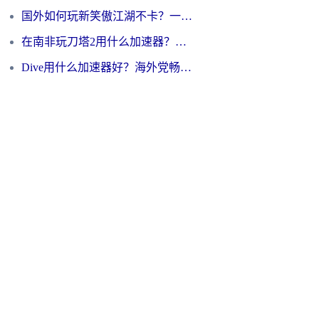
国外如何玩新笑傲江湖不卡？一份给海外游子的终极网络指南
在南非玩刀塔2用什么加速器？一份给海外游子的终极生存指南
Dive用什么加速器好？海外党畅玩国服游戏的终极避坑指南