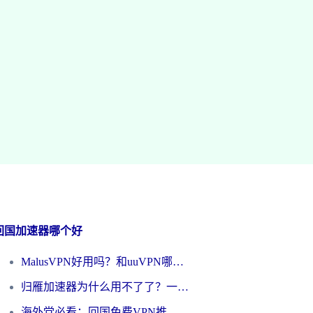
回国加速器哪个好
MalusVPN好用吗？和uuVPN哪个好？海外党无缝访问国内资源的真实对比与选择指南
归雁加速器为什么用不了了？一位海外游子的真实困惑与技术解答
海外党必看：回国免费VPN推荐？别踩坑！教你选对加速器无缝刷国内资源